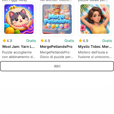
enigmi con un tocco
brevi sessioni mobili
di viaggio
4.9
Gratis
4.9
Gratis
4.9
Gratis
Wool Jam: Yarn Loop Puzzle
MergePetlandsPro
Mystic Tides: Merge Story
Puzzle accogliente
MergePetlandsPro:
Mistero dell'isola e
con abbinamento di
Gioco di puzzle per
fusione si uniscono
colori, nastro
animali da unire e
nell'avventura del
trasportatore tessile
collezionare con una
puzzle Mystic Tides
Altri
e sfide progressive
progressione
per mobile
affascinante