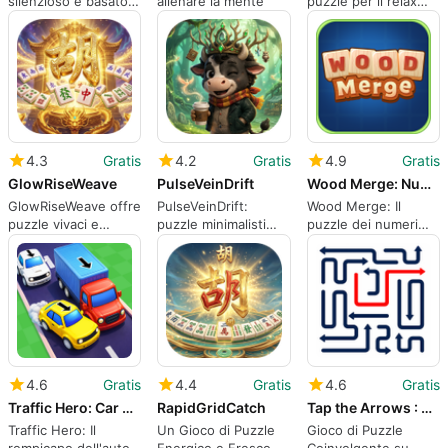
silenzioso e basato
allenare la mente
puzzle per il relax
sulla precisione per
quotidiano e il
sessioni brevi
sollievo dell'umore
4.3
Gratis
4.2
Gratis
4.9
Gratis
GlowRiseWeave
PulseVeinDrift
Wood Merge: Number Puzzle
GlowRiseWeave offre
PulseVeinDrift:
Wood Merge: Il
puzzle vivaci e
puzzle minimalisti
puzzle dei numeri
creativi per il gioco
per sessioni mobili
fonde la fusione
casual su Android
brevi e tranquille
calma con una
profondità strategica
4.6
Gratis
4.4
Gratis
4.6
Gratis
Traffic Hero: Car Puzzle
RapidGridCatch
Tap the Arrows : Puzzle Game
Traffic Hero: Il
Un Gioco di Puzzle
Gioco di Puzzle