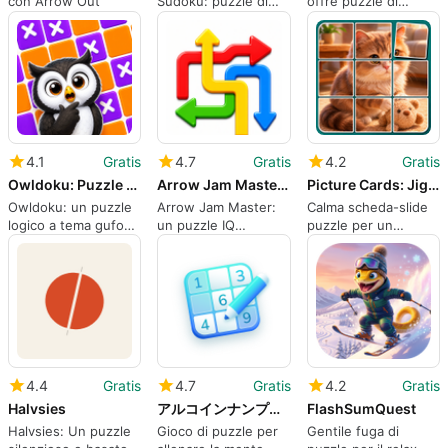
con Arrow Out
Sudoku: puzzle di
offre puzzle di
logica spaziale a
autobus a colori
tema capybara
compatti
4.1
Gratis
4.7
Gratis
4.2
Gratis
Owldoku: Puzzle Game
Arrow Jam Master: IQ Puzzle
Picture Cards: Jigsaw Game
Owldoku: un puzzle
Arrow Jam Master:
Calma scheda-slide
logico a tema gufo
un puzzle IQ
puzzle per un
per Android
compatto per
concentrato gioco di
risolutori metodici
immagini su Android
4.4
Gratis
4.7
Gratis
4.2
Gratis
Halvsies
アルコインナンプレポイントが貯まる脳トレパズル
FlashSumQuest
Halvsies: Un puzzle
Gioco di puzzle per
Gentile fuga di