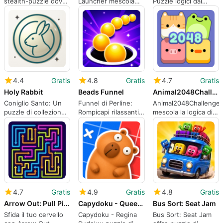
stealth-puzzle dove
Launcher mescola
Puzzle logici dal
il tempismo e la
enigmi spaziali con
sapore contadino
pianificazione
meccaniche Match-3
per sessioni brevi e
contano
concentrate
4.4
Gratis
4.8
Gratis
4.7
Gratis
Holy Rabbit
Beads Funnel
Animal2048Challenge
Coniglio Santo: Un
Funnel di Perline:
Animal2048Challenge
puzzle di collezione
Rompicapi rilassanti
mescola la logica di
di carte meditativo
di ordinamento delle
2048 con enigmi
per giocatori
perline con funnel
sull'evoluzione degli
riflessivi
basati sulla fisica
animali
4.7
Gratis
4.9
Gratis
4.8
Gratis
Arrow Out: Pull Pin Puzzle
Capydoku - Queen Sudoku
Bus Sort: Seat Jam
Sfida il tuo cervello
Capydoku - Regina
Bus Sort: Seat Jam