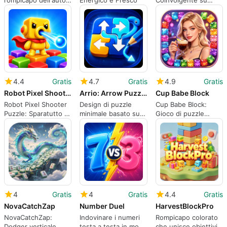
rompicapo dell'auto
Energico e Fresco
Coinvolgente su
districa ingorghi
Android
misurati basati su
griglia
4.4
Gratis
4.7
Gratis
4.9
Gratis
Robot Pixel Shooter Puzzle
Arrio: Arrow Puzzle
Cup Babe Block
Robot Pixel Shooter
Design di puzzle
Cup Babe Block:
Puzzle: Sparatutto a
minimale basato su
Gioco di puzzle
griglia alimentato da
frecce per risolutori
match-3 rilassato
robot con arte pixel
di problemi pazienti
con visuali pastello
4
Gratis
4
Gratis
4.4
Gratis
NovaCatchZap
Number Duel
HarvestBlockPro
NovaCatchZap:
Indovinare i numeri
Rompicapo colorato
Dodger verticale
testa a testa in modo
che unisce obiettivi