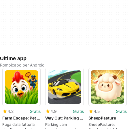
Ultime app
Rompicapo per Android
4.2
Gratis
4.9
Gratis
4.5
Gratis
Farm Escape: Pet Life
Way Out: Parking Jam Launcher
SheepPasture
Fuga dalla fattoria
Parking Jam
SheepPasture: