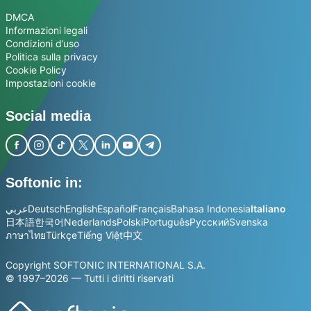
DMCA
Informazioni legali
Condizioni d’uso
Politica sulla privacy
Cookie Policy
Impostazioni cookie
Social media
Softonic in:
عربي
Deutsch
English
Español
Français
Bahasa Indonesia
Italiano
日本語
한국어
Nederlands
Polski
Português
Русский
Svenska
ภาษาไทย
Türkçe
Tiếng Việt
中文
Copyright SOFTONIC INTERNATIONAL S.A.
© 1997–2026 — Tutti i diritti riservati