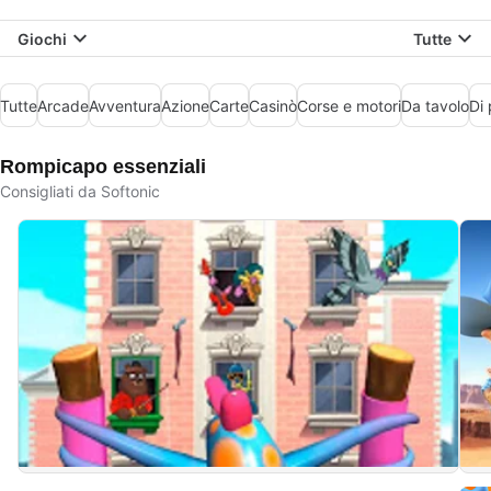
Giochi
Tutte
Tutte
Arcade
Avventura
Azione
Carte
Casinò
Corse e motori
Da tavolo
Di 
Rompicapo essenziali
Consigliati da Softonic