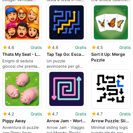
seed-first con
veloce con un
di raccolto e gioco
punteggio basato
orologio teso
mobile tattico
sulla crescita
4.6
Gratis
4.6
Gratis
4.5
Gratis
Thats My Seat - Logic Puzzle
Tap Tap Go: Escape Puzzle
Sort it Up: Merge
Puzzle
Enigmi di seduta
Un puzzle
giocosi che premiano
avvincente per gli
la paziente
amanti dei rompicapi
deduzione logica
4.2
Gratis
4.7
Gratis
4.7
Gratis
Piggy Away
Arrow Jam - World Trip
Arrow Puzzle: Slide to Escape
Avventura di puzzle
Arrow Jam - Viaggio
Minimal sliding logic
con Piggy Away
nel Mondo: Risolvi
puzzle ideale per