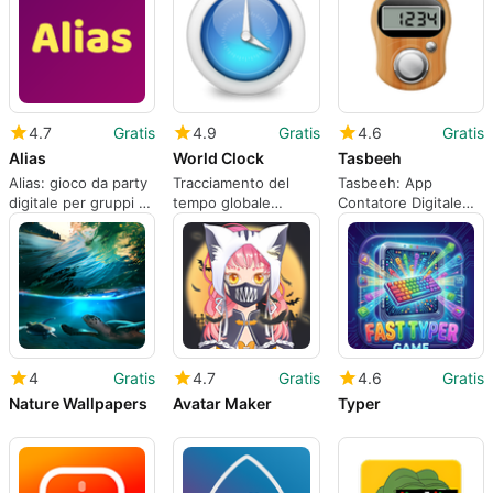
4.7
Gratis
4.9
Gratis
4.6
Gratis
Alias
World Clock
Tasbeeh
Alias: gioco da party
Tracciamento del
Tasbeeh: App
digitale per gruppi su
tempo globale
Contatore Digitale
dispositivi Android
semplice e affidabile
per Dhikr Giornaliero
per gli utenti Android
e Compiti Ripetitivi
4
Gratis
4.7
Gratis
4.6
Gratis
Nature Wallpapers
Avatar Maker
Typer