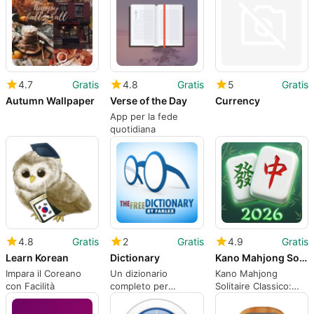
4.7
Gratis
4.8
Gratis
5
Gratis
Autumn Wallpaper
Verse of the Day
Currency
App per la fede
quotidiana
4.8
Gratis
2
Gratis
4.9
Gratis
Learn Korean
Dictionary
Kano Mahjong Solitaire Classic
Impara il Coreano
Un dizionario
Kano Mahjong
con Facilità
completo per
Solitaire Classico:
Android
Mahjong Semplice
per Android