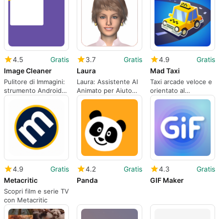
mobili
4.5
Gratis
3.7
Gratis
4.9
Gratis
Image Cleaner
Laura
Mad Taxi
Pulitore di Immagini:
Laura: Assistente AI
Taxi arcade veloce e
strumento Android
Animato per Aiuto
orientato al
per potare foto
Conversazionale su
punteggio, costruito
duplicate e simili
Android
per brevi sessioni
mobili
4.9
Gratis
4.2
Gratis
4.3
Gratis
Metacritic
Panda
GIF Maker
Scopri film e serie TV
con Metacritic