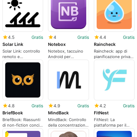
attraverso
Android
abbinamenti
contestuali
4.5
Gratis
4
Gratis
4.4
Gratis
Solar Link
Notebox
Raincheck
Solar Link: controllo
Notebox, taccuino
Raincheck: app di
remoto e
Android per
pianificazione privata
monitoraggio per
catturare e ordinare
che trasforma i piani
impianti solari
idee
in ricordi condivisi
4.8
Gratis
4.9
Gratis
4.2
Gratis
BriefBook
MindBack
FitNest
BriefBook: Riassunti
MindBack: Controllo
FitNest: La
di non-fiction concisi
della concentrazione
piattaforma per il
per studenti
e gestione delle
fitness completo
impegnati
notifiche per utenti