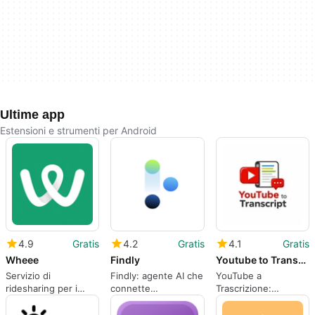
Ultime app
Estensioni e strumenti per Android
4.9
Gratis
4.2
Gratis
4.1
Gratis
Wheee
Findly
Youtube to Transcript
Servizio di
Findly: agente AI che
YouTube a
ridesharing per i
connette
Trascrizione:
Wellingtoniani
consumatori e
Estrazione rapida
professionisti
della trascrizione per