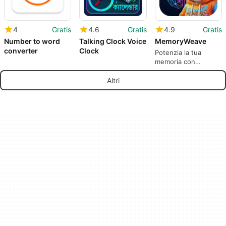
4
Gratis
4.6
Gratis
4.9
Gratis
Number to word
Talking Clock Voice
MemoryWeave
converter
Clock
Potenzia la tua
memoria con
MemoryWeave
Altri