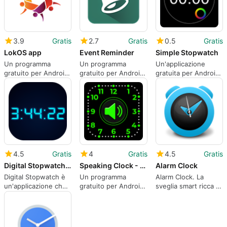
3.9
Gratis
2.7
Gratis
0.5
Gratis
LokOS app
Event Reminder
Simple Stopwatch
Un programma
Un programma
Un'applicazione
gratuito per Android,
gratuito per Android,
gratuita per Android,
di NRLM-MoRD.
di PlayerApps.
realizzata da L.droid.
4.5
Gratis
4
Gratis
4.5
Gratis
Digital Stopwatch & Countdown
Speaking Clock - Talking Clock
Alarm Clock
Digital Stopwatch è
Un programma
Alarm Clock. La
un'applicazione che
gratuito per Android,
sveglia smart ricca di
fornisce un
realizzato da The
opzioni uniche!
cronometro digitale
Night Clocks.
e un timer per il
conto alla rovescia.