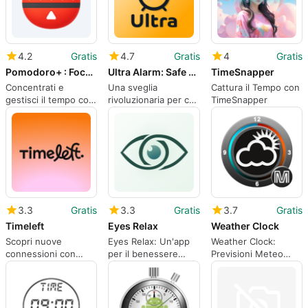
4.2
Gratis
4.7
Gratis
4
Gratis
Pomodoro+ : Focus Timer
Ultra Alarm: Safe Alarm Clock
TimeSnapper
Concentrati e
Una sveglia
Cattura il Tempo con
gestisci il tempo con
rivoluzionaria per chi
TimeSnapper
produttività
dorme
strutturata
profondamente
3.3
Gratis
3.3
Gratis
3.7
Gratis
Timeleft
Eyes Relax
Weather Clock
Scopri nuove
Eyes Relax: Un'app
Weather Clock:
connessioni con
per il benessere
Previsioni Meteo
Timeleft
visivo
Eleganti per Android