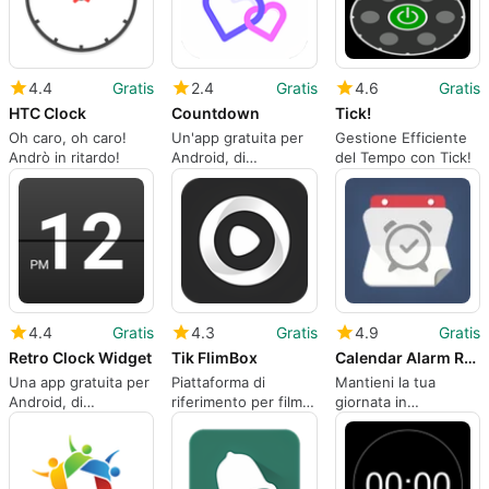
4.4
Gratis
2.4
Gratis
4.6
Gratis
HTC Clock
Countdown
Tick!
Oh caro, oh caro!
Un'app gratuita per
Gestione Efficiente
Andrò in ritardo!
Android, di
del Tempo con Tick!
Lydiajtmp.
4.4
Gratis
4.3
Gratis
4.9
Gratis
Retro Clock Widget
Tik FlimBox
Calendar Alarm Reminder App
Una app gratuita per
Piattaforma di
Mantieni la tua
Android, di
riferimento per film
giornata in
lingen.me.
gratuita da utilizzare
carreggiata