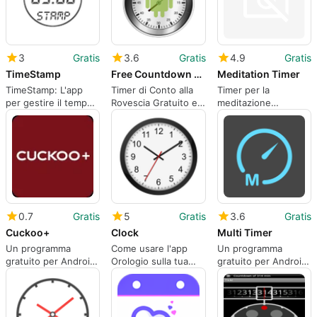
3
Gratis
3.6
Gratis
4.9
Gratis
TimeStamp
Free Countdown Timer
Meditation Timer
TimeStamp: L'app
Timer di Conto alla
Timer per la
per gestire il tempo
Rovescia Gratuito e
meditazione
con stile
Pratico
semplice e efficace
0.7
Gratis
5
Gratis
3.6
Gratis
Cuckoo+
Clock
Multi Timer
Un programma
Come usare l'app
Un programma
gratuito per Android,
Orologio sulla tua
gratuito per Android,
di Cuckoo Global
schermata Home.
di catfantom.
Technology.