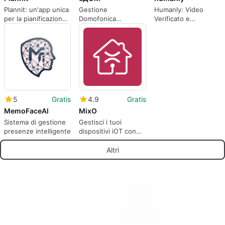
Plannit: un'app unica
Gestione
Humanly: Video
per la pianificazione
Domofonica
Verificato e
quotidiana di routine
Semplificata con
Autentico
e abitudini
еДОМ
5
Gratis
4.9
Gratis
MemoFaceAl
MixO
Sistema di gestione
Gestisci i tuoi
presenze intelligente
dispositivi iOT con
MixO
Altri