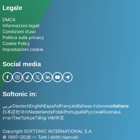
Legale
DMCA
Informazioni legali
Condizioni d’uso
Politica sulla privacy
Cookie Policy
Impostazioni cookie
Social media
Softonic in:
عربي
Deutsch
English
Español
Français
Bahasa Indonesia
Italiano
日本語
한국어
Nederlands
Polski
Português
Русский
Svenska
ภาษาไทย
Türkçe
Tiếng Việt
中文
Copyright SOFTONIC INTERNATIONAL S.A.
© 1997–2026 — Tutti i diritti riservati