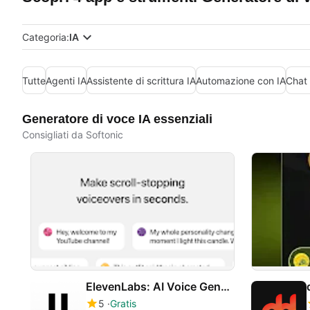
Categoria:
IA
Tutte
Agenti IA
Assistente di scrittura IA
Automazione con IA
Chat 
Generatore di voce IA essenziali
Consigliati da Softonic
ElevenLabs: AI Voice Generator
5
Gratis