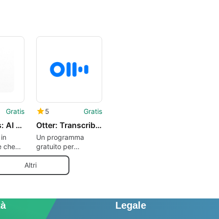
Gratis
5
Gratis
ElevenLabs: AI Voice Generator
Otter: Transcribe Voice Notes
in
Un programma
e che
gratuito per
 voci
Android, realizzato
da Otter Developer.
Altri
tà
Legale