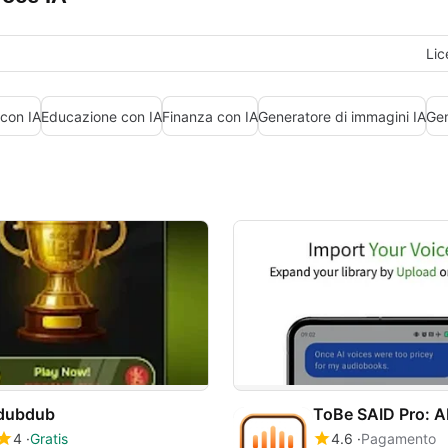
Lic
con IA
Educazione con IA
Finanza con IA
Generatore di immagini IA
Gen
dubdub
4
Gratis
4.6
Pagamento