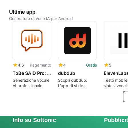
Ultime app
Generatore di voce IA per Android
4.6
Pagamento
4
Gratis
5
ToBe SAID Pro: AI Voice Engine
dubdub
Generazione vocale
Scopri dubdub:
Testo mobile 
AI professionale
L'app di sfide
sintesi vocal
quotidiane
dà priorità a
espressive e
pubblicabili
Info su Softonic
Pubblici