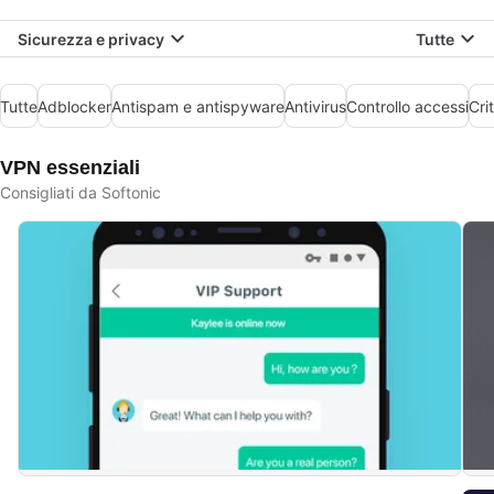
Sicurezza e privacy
Tutte
Tutte
Adblocker
Antispam e antispyware
Antivirus
Controllo accessi
Cri
VPN essenziali
Consigliati da Softonic