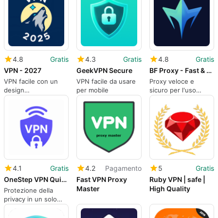
4.8
Gratis
4.3
Gratis
4.8
Gratis
VPN - 2027
GeekVPN Secure
BF Proxy - Fast & Secure VPN
VPN facile con un
VPN facile da usare
Proxy veloce e
design
per mobile
sicuro per l'uso
dell'interfaccia pulito
quotidiano di
Internet
4.1
Gratis
4.2
Pagamento
5
Gratis
OneStep VPN Quick
Fast VPN Proxy
Ruby VPN | safe |
Master
High Quality
Protezione della
privacy in un solo
passaggio con
sicurezza VPN