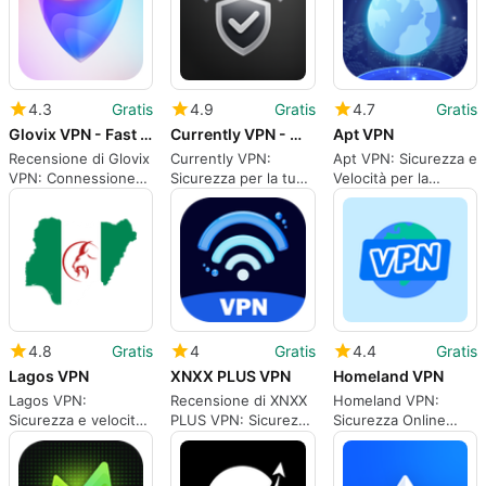
4.3
Gratis
4.9
Gratis
4.7
Gratis
Glovix VPN - Fast VPN
Currently VPN - More secure
Apt VPN
Recensione di Glovix
Currently VPN:
Apt VPN: Sicurezza e
VPN: Connessione
Sicurezza per la tua
Velocità per la
Sicura e Veloce
rete
Navigazione
4.8
Gratis
4
Gratis
4.4
Gratis
Lagos VPN
XNXX PLUS VPN
Homeland VPN
Lagos VPN:
Recensione di XNXX
Homeland VPN:
Sicurezza e velocità
PLUS VPN: Sicurezza
Sicurezza Online
per Android
e Velocità
Garantita