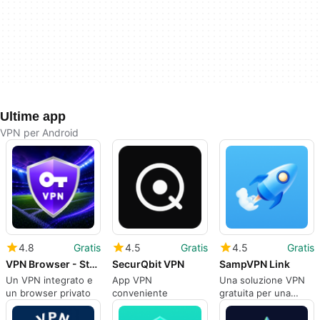
Ultime app
VPN per Android
4.8
Gratis
4.5
Gratis
4.5
Gratis
VPN Browser - Stay Private
SecurQbit VPN
SampVPN Link
Un VPN integrato e
App VPN
Una soluzione VPN
un browser privato
conveniente
gratuita per una
protezione online di
base