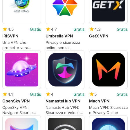
4.5
Gratis
4.7
Gratis
4.3
Gratis
IRISVPN
Umbrella VPN
GetX VPN
Una VPN che
Privacy e sicurezza
promette vera
online senza
anonimato
soluzione di
continuità
4.1
Gratis
4
Gratis
5
Gratis
OpenSky VPN
NamasteHub VPN
Mach VPN
OpenSky VPN:
NamasteHub VPN:
Mach VPN: Sicurezza
Navigare Sicuri e
Sicurezza e Velocità
e Privacy Online
Senza Limiti
per il Tuo Navigare