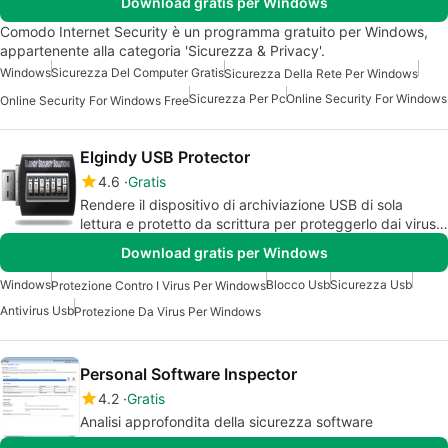
Download gratis per Windows
Comodo Internet Security è un programma gratuito per Windows,
appartenente alla categoria 'Sicurezza & Privacy'.
Windows
Sicurezza Del Computer Gratis
Sicurezza Della Rete Per Windows
Sicurezza Per Pc
Online Security For Windows
Online Security For Windows Free
Elgindy USB Protector
4.6
Gratis
Rendere il dispositivo di archiviazione USB di sola
lettura e protetto da scrittura per proteggerlo dai virus e
dall'eliminazione di qualsiasi file da parte di chiunque.
Download gratis per Windows
Windows
Blocco Usb
Sicurezza Usb
Protezione Contro I Virus Per Windows
Antivirus Usb
Protezione Da Virus Per Windows
Personal Software Inspector
4.2
Gratis
Analisi approfondita della sicurezza software