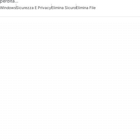
perdita…
Windows
Sicurezza E Privacy
Elimina Sicuro
Elimina File