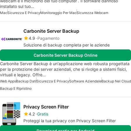
webcam e il microfono del tuo computer . Il software dannoso
installato sul tuo…
Mac
Sicurezza E Privacy
Monitoraggio Per Mac
Sicurezza Webcam
Carbonite Server Backup
4.9
Pagamento
Soluzione di backup completa per le aziende
Carbonite Server Backup Online
Carbonite Server Backup è un'applicazione web robusta progettata
per la protezione dei server aziendali, che si rivolge a sistemi fisici,
virtuali e legacy. Offre…
Web Apps
Backup Dati
Sicurezza E Privacy
Software Aziendale
Backup Nel Cloud
Backup E Ripristino
Privacy Screen Filter
4.2
Gratis
Proteggi la tua privacy con Privacy Screen Filter
Download gratis per Android