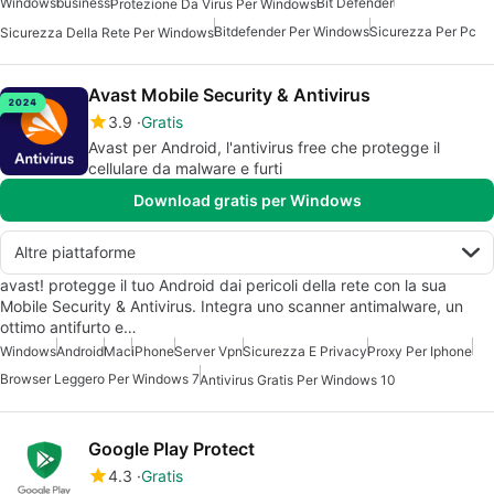
Windows
business
Bit Defender
Protezione Da Virus Per Windows
Bitdefender Per Windows
Sicurezza Per Pc
Sicurezza Della Rete Per Windows
Avast Mobile Security & Antivirus
3.9
Gratis
Avast per Android, l'antivirus free che protegge il
cellulare da malware e furti
Download gratis per Windows
Altre piattaforme
avast! protegge il tuo Android dai pericoli della rete con la sua
Mobile Security & Antivirus. Integra uno scanner antimalware, un
ottimo antifurto e…
Windows
Android
Mac
iPhone
Server Vpn
Sicurezza E Privacy
Proxy Per Iphone
Browser Leggero Per Windows 7
Antivirus Gratis Per Windows 10
Google Play Protect
4.3
Gratis