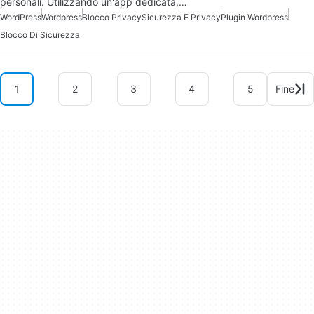
personali. Utilizzando un'app dedicata,…
WordPress
Wordpress
Blocco Privacy
Sicurezza E Privacy
Plugin Wordpress
Blocco Di Sicurezza
1
2
3
4
5
Fine