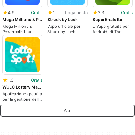
4.9
Gratis
1
Pagamento
2.3
Gratis
Mega Millions & Powerball
Struck by Luck
SuperEnalotto
Mega Millions &
L'app ufficiale per
Un'app gratuita per
Powerball: Il tuo
Struck by Luck
Android, di The
compagno per i
Lottery Company
jackpot della lotteria
Limited.
1.3
Gratis
WCLC Lottery Manager
Applicazione gratuita
per la gestione della
lotteria
Altri