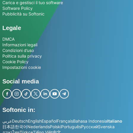
Carica e gestisci il tuo software
Software Policy
Pubblicità su Softonic
Legale
DMCA
Informazioni legali
Condizioni d’uso
Politica sulla privacy
Cookie Policy
Impostazioni cookie
Social media
Softonic in:
عربي
Deutsch
English
Español
Français
Bahasa Indonesia
Italiano
日本語
한국어
Nederlands
Polski
Português
Русский
Svenska
ภาษาไทย
Türkçe
Tiếng Việt
中文