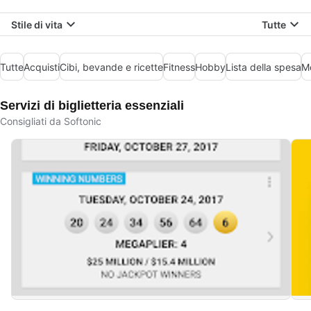
Stile di vita
Tutte
Tutte
Acquisti
Cibi, bevande e ricette
Fitness
Hobby
Lista della spesa
M
Servizi di biglietteria essenziali
Consigliati da Softonic