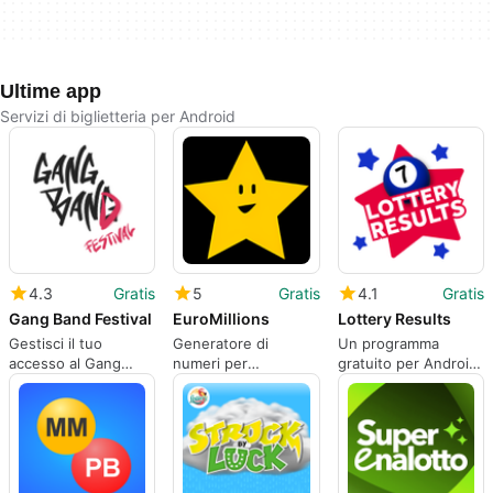
Ultime app
Servizi di biglietteria per Android
4.3
Gratis
5
Gratis
4.1
Gratis
Gang Band Festival
EuroMillions
Lottery Results
Gestisci il tuo
Generatore di
Un programma
accesso al Gang
numeri per
gratuito per Android,
Band Festival
EuroMillions
di Red Knight Apps.