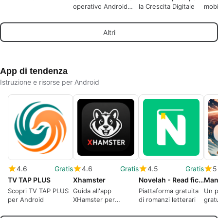
operativo Android
la Crescita Digitale
mobi
per studenti per
prep
l'inserimento nel
esam
Altri
campus e le
assunzioni
App di tendenza
Istruzione e risorse per Android
4.6
Gratis
4.6
Gratis
4.5
Gratis
5
TV TAP PLUS
Xhamster
Novelah - Read fiction novel
Man
Scopri TV TAP PLUS
Guida all'app
Piattaforma gratuita
Un 
per Android
XHamster per
di romanzi letterari
grat
l'intrattenimento
di M