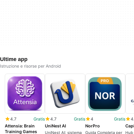
Ultime app
Istruzione e risorse per Android
4.7
Gratis
4.7
Gratis
4
Gratis
4
Attensia: Brain
UniNest AI
NorPro
Capi
Training Games
UniNest AI: sistema
Guida Completa per
Hub 