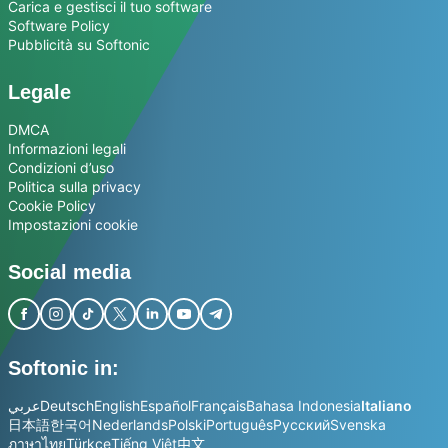
Carica e gestisci il tuo software
Software Policy
Pubblicità su Softonic
Legale
DMCA
Informazioni legali
Condizioni d’uso
Politica sulla privacy
Cookie Policy
Impostazioni cookie
Social media
Softonic in:
عربي
Deutsch
English
Español
Français
Bahasa Indonesia
Italiano
日本語
한국어
Nederlands
Polski
Português
Русский
Svenska
ภาษาไทย
Türkçe
Tiếng Việt
中文