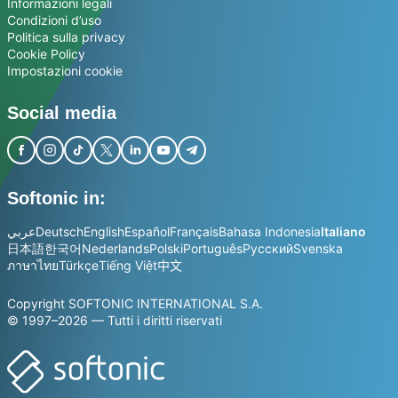
Informazioni legali
Condizioni d’uso
Politica sulla privacy
Cookie Policy
Impostazioni cookie
Social media
Softonic in:
عربي
Deutsch
English
Español
Français
Bahasa Indonesia
Italiano
日本語
한국어
Nederlands
Polski
Português
Русский
Svenska
ภาษาไทย
Türkçe
Tiếng Việt
中文
Copyright SOFTONIC INTERNATIONAL S.A.
© 1997–2026 — Tutti i diritti riservati