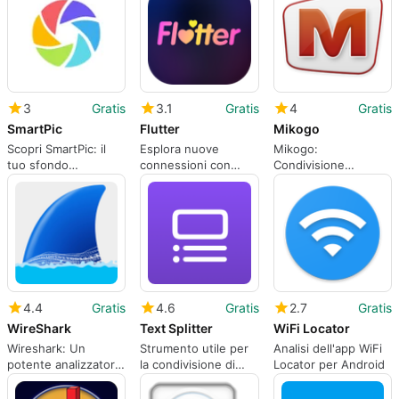
3
Gratis
3.1
Gratis
4
Gratis
SmartPic
Flutter
Mikogo
Scopri SmartPic: il
Esplora nuove
Mikogo:
tuo sfondo
connessioni con
Condivisione
personalizzato
Flutter
Desktop in Mobilità
4.4
Gratis
4.6
Gratis
2.7
Gratis
WireShark
Text Splitter
WiFi Locator
Wireshark: Un
Strumento utile per
Analisi dell'app WiFi
potente analizzatore
la condivisione di
Locator per Android
di rete
testo