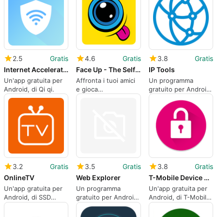
2.5
Gratis
4.6
Gratis
3.8
Gratis
Internet Accelerator
Face Up - The Selfie Game
IP Tools
Un'app gratuita per
Affronta i tuoi amici
Un programma
Android, di Qi qi.
e gioca
gratuito per Android,
gratuitamente.
sviluppato da
Netvelocity Team.
3.2
Gratis
3.5
Gratis
3.8
Gratis
OnlineTV
Web Explorer
T-Mobile Device Unlock Google
Un'app gratuita per
Un programma
Un'app gratuita per
Android, di SSD
gratuito per Android,
Android, di T-Mobile
SOFTWARE
di Kawe Apps.
USA.
SOLUTIONS.