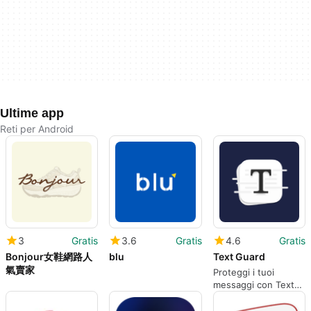
Ultime app
Reti per Android
3
Gratis
3.6
Gratis
4.6
Gratis
Bonjour女鞋網路人
blu
Text Guard
氣賣家
Proteggi i tuoi
messaggi con Text
Guard