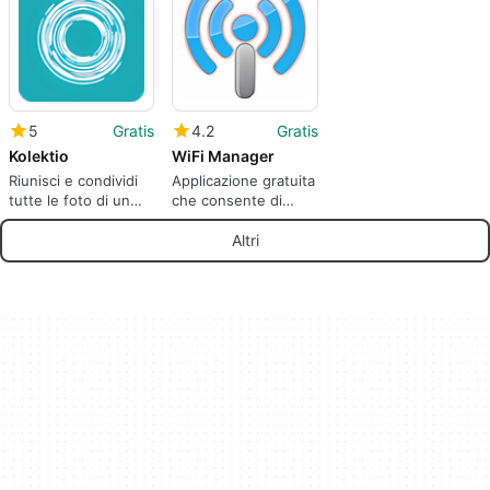
Optimization
Solution.
5
Gratis
4.2
Gratis
Kolektio
WiFi Manager
Riunisci e condividi
Applicazione gratuita
tutte le foto di un
che consente di
evento,
gestire più
automaticamente e
agevolmente le reti
Altri
in privato
wireless