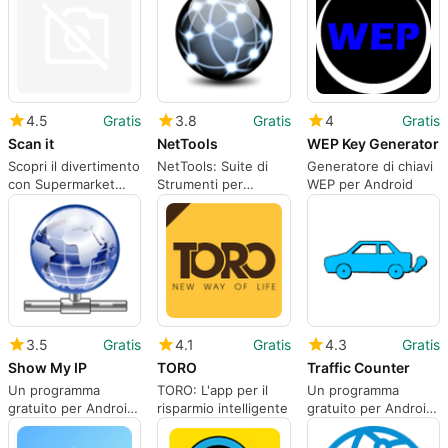
4.5
Gratis
3.8
Gratis
4
Gratis
Scan it
NetTools
WEP Key Generator
Scopri il divertimento
NetTools: Suite di
Generatore di chiavi
con Supermarket
Strumenti per
WEP per Android
Simulator
Amministratori di
Rete
3.5
Gratis
4.1
Gratis
4.3
Gratis
Show My IP
TORO
Traffic Counter
Un programma
TORO: L'app per il
Un programma
gratuito per Android,
risparmio intelligente
gratuito per Android,
di moniusoft.
di Daily Fun.