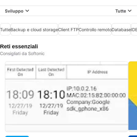
Sviluppo
Tutte
Tutte
Backup e cloud storage
Client FTP
Controllo remoto
Database
IDE
Reti essenziali
Consigliati da Softonic