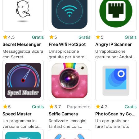
4.5
Gratis
5
Gratis
5
Gratis
Secret Messenger
Free Wifi HotSpot
Angry IP Scanner
Messaggistica Sicura
Un'applicazione
Un'applicazione
con Secret
gratuita per Android,
gratuita per Android,
Messenger
di vinhash.
realizzata da Osama
Eshmilh.
5
Gratis
3.7
Pagamento
4.2
Gratis
Speed Master
Selfie Camera
PhotoScan by Google Photos
Un programma in
Realizzate immagini
Un app gratis per
versione completa
fantastiche con
fare foto alle foto
per Android,
effetti fotografici
realizzato da Phone
straordinari!