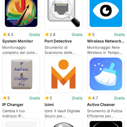
4.5
Gratis
2.8
Gratis
5
Gratis
System Monitor
Port Detective
Wireless Network Watcher
Monitoraggio
Strumento di
Monitoraggio Rete
completo del sistema
Scansione delle
Wireless in Tempo
su Android
Porte per Android
Reale
5
Gratis
5
Gratis
4.7
Gratis
IP Changer
Izimi
Active Cleaner
Cambia il tuo
Izimi: Il Vault Digitale
Strumento di Pulizia
indirizzo IP
Sicuro per
Efficiente per
facilmente
Documenti
Android