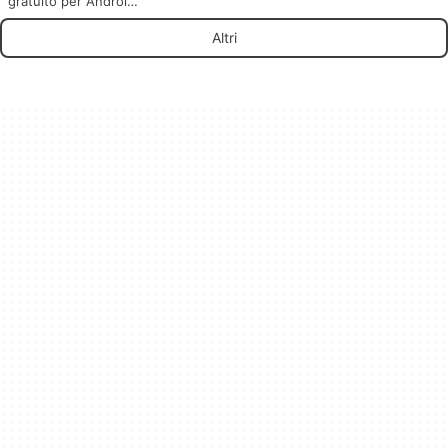
gratuito per Android,
di Spotworks LLC.
Altri