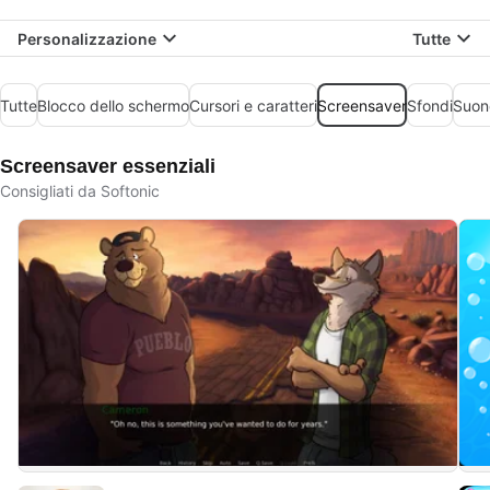
Personalizzazione
Tutte
Tutte
Blocco dello schermo
Cursori e caratteri
Screensaver
Sfondi
Suon
Screensaver essenziali
Consigliati da Softonic