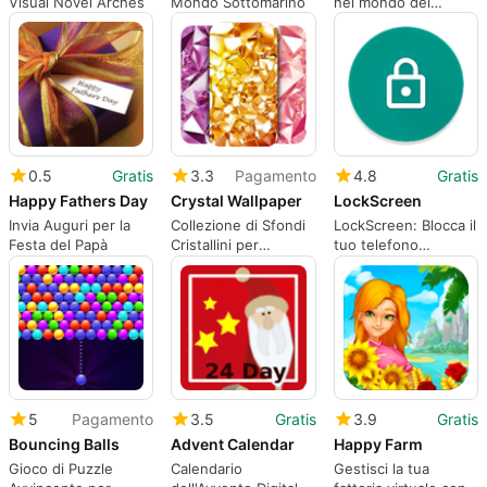
Visual Novel Arches
Mondo Sottomarino
nel mondo dei
puzzle
0.5
Gratis
3.3
Pagamento
4.8
Gratis
Happy Fathers Day
Crystal Wallpaper
LockScreen
Invia Auguri per la
Collezione di Sfondi
LockScreen: Blocca il
Festa del Papà
Cristallini per
tuo telefono
Android
facilmente
5
Pagamento
3.5
Gratis
3.9
Gratis
Bouncing Balls
Advent Calendar
Happy Farm
Gioco di Puzzle
Calendario
Gestisci la tua