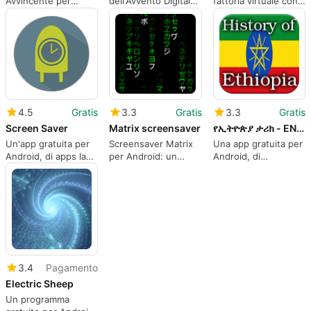
Avvincente per
dell'Avvento Digitale
fattoria virtuale con
Android
per Android
Happy Farm
4.5
Gratis
3.3
Gratis
3.3
Gratis
Screen Saver
Matrix screensaver
የኢትዮጵያ ታሪክ - ENአማርኛ
Un'app gratuita per
Screensaver Matrix
Una app gratuita per
Android, di apps lab
per Android: un
Android, di
studio.
tocco futuristico
HistoryofTheWorld.
3.4
Pagamento
Electric Sheep
Un programma