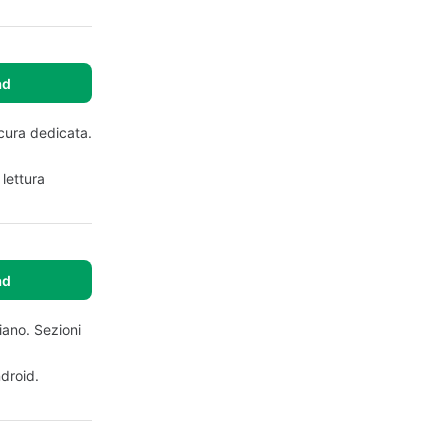
ad
cura dedicata.
 lettura
ad
iano. Sezioni
ndroid.