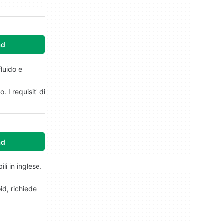
ad
fluido e
 I requisiti di
ad
li in inglese.
id, richiede