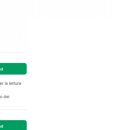
ad
r la lettura
o dei
ad