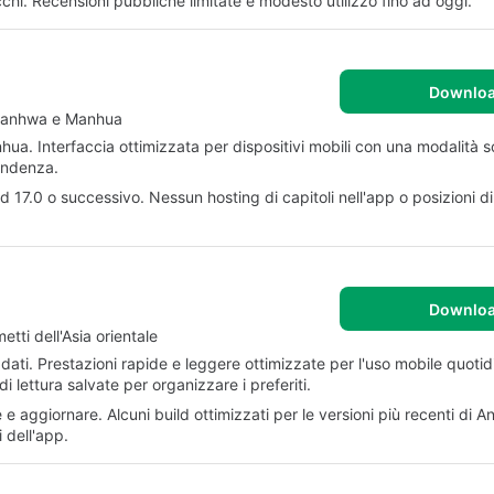
cchi. Recensioni pubbliche limitate e modesto utilizzo fino ad oggi.
Downlo
 Manhwa e Manhua
. Interfaccia ottimizzata per dispositivi mobili con una modalità s
tendenza.
id 17.0 o successivo. Nessun hosting di capitoli nell'app o posizioni di
Downlo
tti dell'Asia orientale
adati. Prestazioni rapide e leggere ottimizzate per l'uso mobile quotid
i lettura salvate per organizzare i preferiti.
 aggiornare. Alcuni build ottimizzati per le versioni più recenti di A
 dell'app.