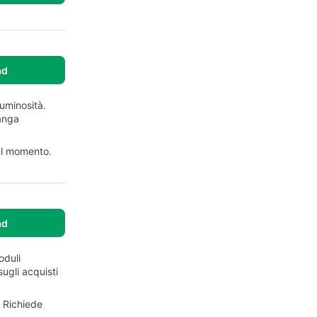
ad
luminosità.
manga
 al momento.
ad
oduli
sugli acquisti
. Richiede