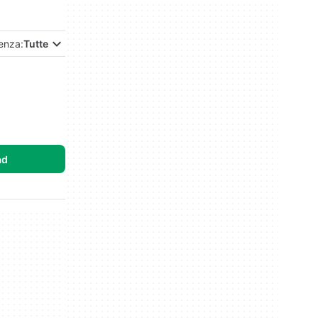
enza:
Tutte
ad