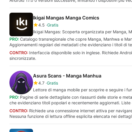
Android 17.0 o versioni successive, limitando i dispositivi più ve
Ikigai Mangas Manga Comics
4.5
Gratis
Ikigai Mangas: Scoperta organizzata per Manga,
PRO:
Catalogo transregionale che copre Manga, Manhwa e Manhua
Aggiornamenti regolari dei metadati che evidenziano i titoli di 
CONTRO:
Interfaccia disponibile solo in inglese. Richiede Andro
sincronizzate.
Asura Scans - Manga Manhua
4.7
Gratis
Lettore di manga mobile per scoprire e seguire i fume
PRO:
Pagine di serie dettagliate con riassunti delle storie e met
che evidenziano titoli popolari e recentemente aggiornati. Liste d
CONTRO:
Richiede una connessione internet attiva per navigare e
Nessuna funzione di lettura offline esplicita elencata nei dettagli