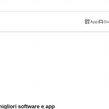
App
Gi
igliori software e app