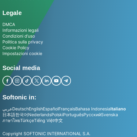
Legale
DMCA
Informazioni legali
Condizioni d’uso
Politica sulla privacy
Cookie Policy
Impostazioni cookie
Social media
Softonic in:
عربي
Deutsch
English
Español
Français
Bahasa Indonesia
Italiano
日本語
한국어
Nederlands
Polski
Português
Русский
Svenska
ภาษาไทย
Türkçe
Tiếng Việt
中文
Copyright SOFTONIC INTERNATIONAL S.A.