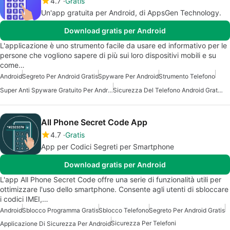
4.7
Gratis
Un'app gratuita per Android, di AppsGen Technology.
Download gratis per Android
L'applicazione è uno strumento facile da usare ed informativo per le
persone che vogliono sapere di più sui loro dispositivi mobili e su
come…
Android
Segreto Per Android Gratis
Spyware Per Android
Strumento Telefono
Super Anti Spyware Gratuito Per Android
Sicurezza Del Telefono Android Gratuita
All Phone Secret Code App
4.7
Gratis
App per Codici Segreti per Smartphone
Download gratis per Android
L'app All Phone Secret Code offre una serie di funzionalità utili per
ottimizzare l'uso dello smartphone. Consente agli utenti di sbloccare
i codici IMEI,…
Android
Sblocco Programma Gratis
Sblocco Telefono
Segreto Per Android Gratis
Sicurezza Per Telefoni
Applicazione Di Sicurezza Per Android