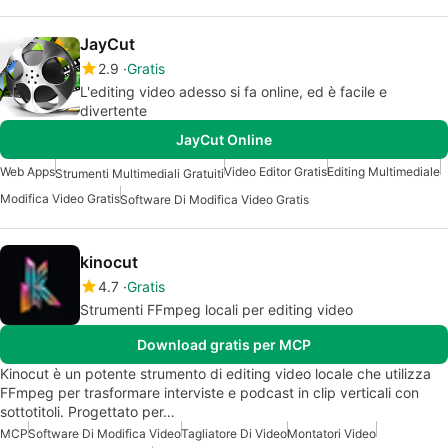
JayCut
2.9
Gratis
L'editing video adesso si fa online, ed è facile e
divertente
JayCut Online
Web Apps
Video Editor Gratis
Editing Multimediale
Strumenti Multimediali Gratuiti
Modifica Video Gratis
Software Di Modifica Video Gratis
kinocut
4.7
Gratis
Strumenti FFmpeg locali per editing video
Download gratis per MCP
Kinocut è un potente strumento di editing video locale che utilizza
FFmpeg per trasformare interviste e podcast in clip verticali con
sottotitoli. Progettato per…
MCP
Software Di Modifica Video
Tagliatore Di Video
Montatori Video