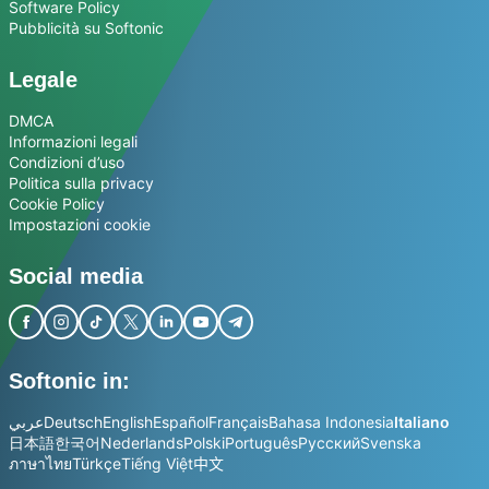
Software Policy
Pubblicità su Softonic
Legale
DMCA
Informazioni legali
Condizioni d’uso
Politica sulla privacy
Cookie Policy
Impostazioni cookie
Social media
Softonic in:
عربي
Deutsch
English
Español
Français
Bahasa Indonesia
Italiano
日本語
한국어
Nederlands
Polski
Português
Русский
Svenska
ภาษาไทย
Türkçe
Tiếng Việt
中文