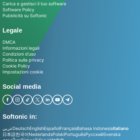
Carica e gestisci il tuo software
Software Policy
Pubblicità su Softonic
Legale
DMCA
Informazioni legali
Condizioni d’uso
Politica sulla privacy
Cookie Policy
Impostazioni cookie
Social media
Softonic in:
عربي
Deutsch
English
Español
Français
Bahasa Indonesia
Italiano
日本語
한국어
Nederlands
Polski
Português
Русский
Svenska