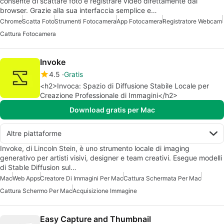
consente di scattare foto e registrare video direttamente dal
browser. Grazie alla sua interfaccia semplice e…
Chrome
Scatta Foto
Strumenti Fotocamera
App Fotocamera
Registratore Webcam
Cattura Fotocamera
Invoke
4.5
Gratis
<h2>Invoca: Spazio di Diffusione Stabile Locale per
Creazione Professionale di Immagini</h2>
Download gratis per Mac
Altre piattaforme
Invoke, di Lincoln Stein, è uno strumento locale di imaging
generativo per artisti visivi, designer e team creativi. Esegue modelli
di Stable Diffusion sul…
Mac
Web Apps
Creatore Di Immagini Per Mac
Cattura Schermata Per Mac
Cattura Schermo Per Mac
Acquisizione Immagine
Easy Capture and Thumbnail