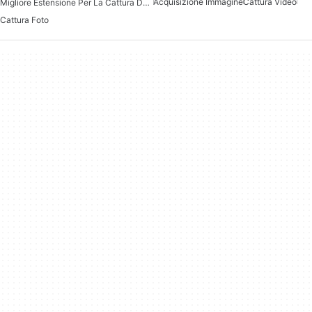
Acquisizione Immagine
Cattura Video
Migliore Estensione Per La Cattura Dello Schermo Per Chrome
Cattura Foto