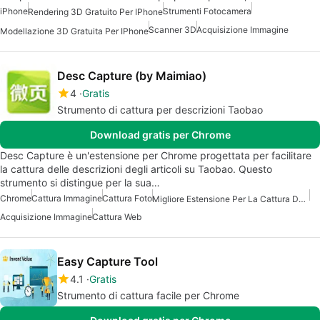
iPhone
Strumenti Fotocamera
Rendering 3D Gratuito Per IPhone
Scanner 3D
Acquisizione Immagine
Modellazione 3D Gratuita Per IPhone
Desc Capture (by Maimiao)
4
Gratis
Strumento di cattura per descrizioni Taobao
Download gratis per Chrome
Desc Capture è un'estensione per Chrome progettata per facilitare
la cattura delle descrizioni degli articoli su Taobao. Questo
strumento si distingue per la sua…
Chrome
Cattura Immagine
Cattura Foto
Migliore Estensione Per La Cattura Dello Schermo Per Chrome
Acquisizione Immagine
Cattura Web
Easy Capture Tool
4.1
Gratis
Strumento di cattura facile per Chrome