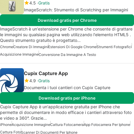
4.5
Gratis
ImageScratch: Strumento di Scratching per Immagini
Download gratis per Chrome
ImageScratch è un'estensione per Chrome che consente di grattare
le immagini su qualsiasi pagina web utilizzando l'elemento HTML5 .
Questo strumento gratuito è progettato…
Chrome
Creatore Di Immagini
Estensioni Di Google Chrome
Strumenti Fotografici
Acquisizione Immagine
Conversione Da Immagine A Testo
Cupix Capture App
4.9
Gratis
Documenta i tuoi cantieri con Cupix Capture
Download gratis per iPhone
Cupix Capture App è un'applicazione gratuita per iPhone che
permette di documentare in modo efficace i cantieri attraverso foto
e video a 360°. Grazie…
iPhone
Acquisizione Immagine
Cattura Fotocamera
App Fotocamera Per Iphone
Cattura Foto
Scanner Di Documenti Per Iphone