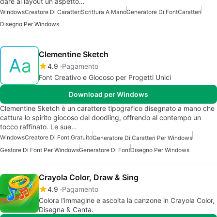
dare ai layout un aspetto…
Windows
Creatore Di Caratteri
Scrittura A Mano
Generatore Di Font
Caratteri
Disegno Per Windows
Clementine Sketch
4.9
Pagamento
Font Creativo e Giocoso per Progetti Unici
Download per Windows
Clementine Sketch è un carattere tipografico disegnato a mano che
cattura lo spirito giocoso del doodling, offrendo al contempo un
tocco raffinato. Le sue…
Windows
Creatore Di Font Gratuito
Generatore Di Caratteri Per Windows
Gestore Di Font Per Windows
Generatore Di Font
Disegno Per Windows
Crayola Color, Draw & Sing
4.9
Pagamento
Colora l'immagine e ascolta la canzone in Crayola Color,
Disegna & Canta.