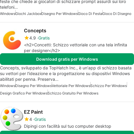
feste che chiede ai giocatori di schizzare prompt assurdi sui loro
telefoni…
Windows
Giochi Jackbox
Disegno Per Windows
Gioco Di Festa
Gioco Di Disegno
Concepts
4.9
Gratis
<h2>Concetti: Schizzo vettoriale con una tela infinita
per designer</h2>
Download gratis per Windows
Concepts, sviluppato da TopHatch Inc., è un'app di schizzo basata
su vettori per l'ideazione e la progettazione su dispositivi Windows
abilitati per penna. Preserva…
Windows
Disegno Per Windows
Vettoriale Per Windows
Schizzo Per Windows
Design Grafico Per Windows
Schizzo Gratuito Per Windows
EZ Paint
4
Gratis
Dipingi con facilità sul tuo computer desktop