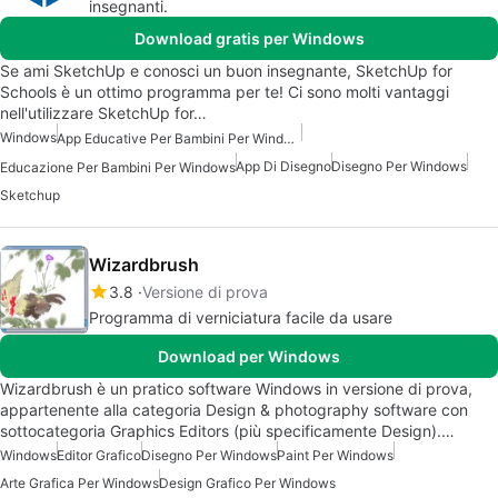
insegnanti.
Download gratis per Windows
Se ami SketchUp e conosci un buon insegnante, SketchUp for
Schools è un ottimo programma per te! Ci sono molti vantaggi
nell'utilizzare SketchUp for…
Windows
App Educative Per Bambini Per Windows
App Di Disegno
Disegno Per Windows
Educazione Per Bambini Per Windows
Sketchup
Wizardbrush
3.8
Versione di prova
Programma di verniciatura facile da usare
Download per Windows
Wizardbrush è un pratico software Windows in versione di prova,
appartenente alla categoria Design & photography software con
sottocategoria Graphics Editors (più specificamente Design).…
Windows
Editor Grafico
Disegno Per Windows
Paint Per Windows
Arte Grafica Per Windows
Design Grafico Per Windows