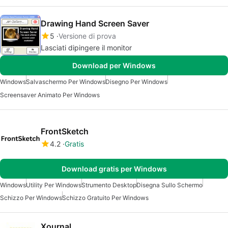
Drawing Hand Screen Saver
5
Versione di prova
Lasciati dipingere il monitor
Download per Windows
Windows
Salvaschermo Per Windows
Disegno Per Windows
Screensaver Animato Per Windows
FrontSketch
4.2
Gratis
Download gratis per Windows
Windows
Utility Per Windows
Strumento Desktop
Disegna Sullo Schermo
Schizzo Per Windows
Schizzo Gratuito Per Windows
Xournal