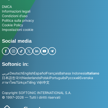
DMCA
Informazioni legali
Condizioni d’uso
Politica sulla privacy
Cookie Policy
Impostazioni cookie
Social media
Softonic in:
عربي
Deutsch
English
Español
Français
Bahasa Indonesia
Italiano
日本語
한국어
Nederlands
Polski
Português
Русский
Svenska
ภาษาไทย
Türkçe
Tiếng Việt
中文
Copyright SOFTONIC INTERNATIONAL S.A.
© 1997–2026 — Tutti i diritti riservati