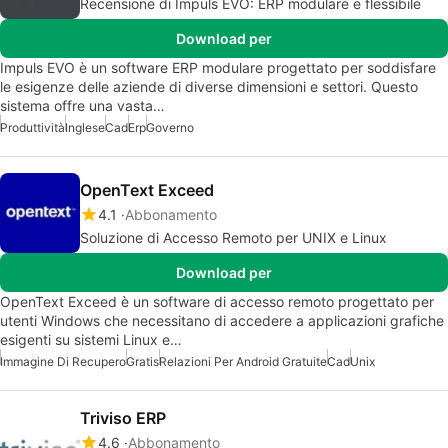
Recensione di Impuls EVO: ERP modulare e flessibile
Download per
Impuls EVO è un software ERP modulare progettato per soddisfare
le esigenze delle aziende di diverse dimensioni e settori. Questo
sistema offre una vasta…
Produttività
Inglese
Cad
Erp
Governo
OpenText Exceed
4.1
Abbonamento
Soluzione di Accesso Remoto per UNIX e Linux
Download per
OpenText Exceed è un software di accesso remoto progettato per
utenti Windows che necessitano di accedere a applicazioni grafiche
esigenti su sistemi Linux e…
Immagine Di Recupero
Gratis
Relazioni Per Android Gratuite
Cad
Unix
Triviso ERP
4.6
Abbonamento