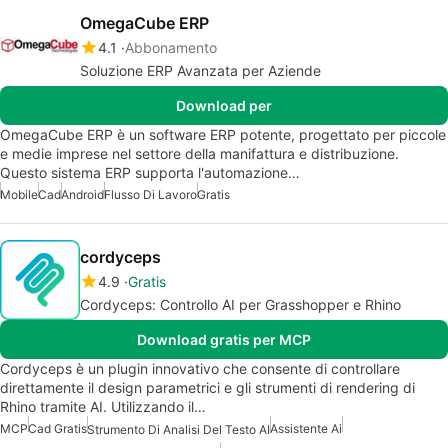
OmegaCube ERP
4.1
Abbonamento
Soluzione ERP Avanzata per Aziende
Download per
OmegaCube ERP è un software ERP potente, progettato per piccole
e medie imprese nel settore della manifattura e distribuzione.
Questo sistema ERP supporta l'automazione…
Mobile
Cad
Android
Flusso Di Lavoro
Gratis
cordyceps
4.9
Gratis
Cordyceps: Controllo AI per Grasshopper e Rhino
Download gratis per MCP
Cordyceps è un plugin innovativo che consente di controllare
direttamente il design parametrici e gli strumenti di rendering di
Rhino tramite AI. Utilizzando il…
MCP
Cad Gratis
Assistente Ai
Strumento Di Analisi Del Testo AI