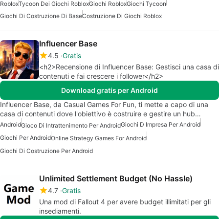
Roblox
Tycoon Dei Giochi Roblox
Giochi Roblox
Giochi Tycoon
Giochi Di Costruzione Di Base
Costruzione Di Giochi Roblox
Influencer Base
4.5
Gratis
<h2>Recensione di Influencer Base: Gestisci una casa di
contenuti e fai crescere i follower</h2>
Download gratis per Android
Influencer Base, da Casual Games For Fun, ti mette a capo di una
casa di contenuti dove l'obiettivo è costruire e gestire un hub…
Android
Giochi D Impresa Per Android
Gioco Di Intrattenimento Per Android
Giochi Per Android
Online Strategy Games For Android
Giochi Di Costruzione Per Android
Unlimited Settlement Budget (No Hassle)
4.7
Gratis
Una mod di Fallout 4 per avere budget illimitati per gli
insediamenti.