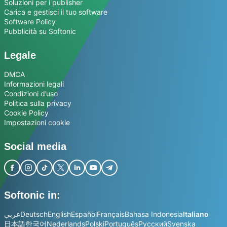
Soluzioni per i publisher
Carica e gestisci il tuo software
Software Policy
Pubblicità su Softonic
Legale
DMCA
Informazioni legali
Condizioni d’uso
Politica sulla privacy
Cookie Policy
Impostazioni cookie
Social media
Softonic in:
عربي
Deutsch
English
Español
Français
Bahasa Indonesia
Italiano
日本語
한국어
Nederlands
Polski
Português
Русский
Svenska