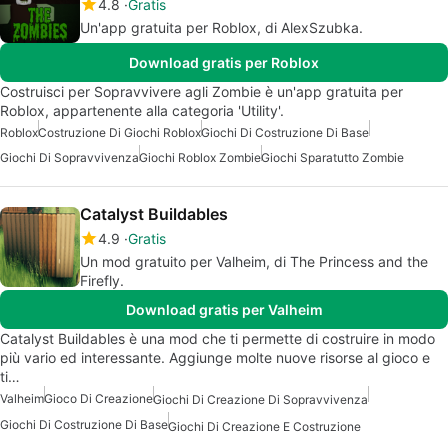
4.8
Gratis
Un'app gratuita per Roblox, di AlexSzubka.
Download gratis per Roblox
Costruisci per Sopravvivere agli Zombie è un'app gratuita per
Roblox, appartenente alla categoria 'Utility'.
Roblox
Costruzione Di Giochi Roblox
Giochi Di Costruzione Di Base
Giochi Di Sopravvivenza
Giochi Roblox Zombie
Giochi Sparatutto Zombie
Catalyst Buildables
4.9
Gratis
Un mod gratuito per Valheim, di The Princess and the
Firefly.
Download gratis per Valheim
Catalyst Buildables è una mod che ti permette di costruire in modo
più vario ed interessante. Aggiunge molte nuove risorse al gioco e
ti…
Valheim
Gioco Di Creazione
Giochi Di Creazione Di Sopravvivenza
Giochi Di Costruzione Di Base
Giochi Di Creazione E Costruzione