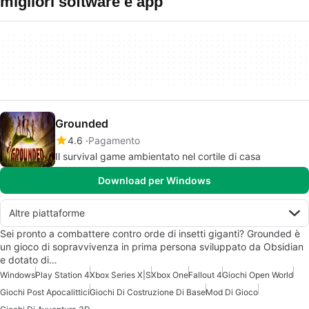
migliori software e app
Grounded
4.6
Pagamento
Il survival game ambientato nel cortile di casa
Download per Windows
Altre piattaforme
Sei pronto a combattere contro orde di insetti giganti? Grounded è
un gioco di sopravvivenza in prima persona sviluppato da Obsidian
e dotato di…
Windows
Play Station 4
Xbox Series X|S
Xbox One
Fallout 4
Giochi Open World
Giochi Post Apocalittici
Giochi Di Costruzione Di Base
Mod Di Gioco