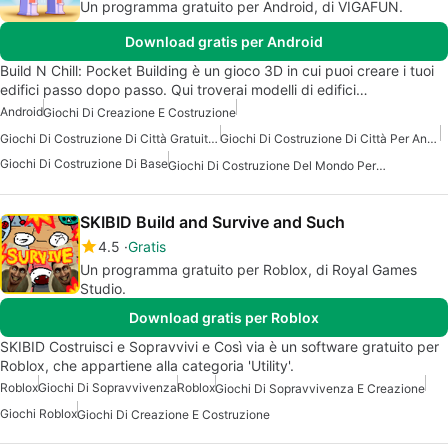
Un programma gratuito per Android, di VIGAFUN.
Download gratis per Android
Build N Chill: Pocket Building è un gioco 3D in cui puoi creare i tuoi
edifici passo dopo passo. Qui troverai modelli di edifici…
Android
Giochi Di Creazione E Costruzione
Giochi Di Costruzione Di Città Gratuiti Per Android
Giochi Di Costruzione Di Città Per Android
Giochi Di Costruzione Di Base
Giochi Di Costruzione Del Mondo Per Android
SKIBID Build and Survive and Such
4.5
Gratis
Un programma gratuito per Roblox, di Royal Games
Studio.
Download gratis per Roblox
SKIBID Costruisci e Sopravvivi e Così via è un software gratuito per
Roblox, che appartiene alla categoria 'Utility'.
Roblox
Giochi Di Sopravvivenza
Roblox
Giochi Di Sopravvivenza E Creazione
Giochi Roblox
Giochi Di Creazione E Costruzione