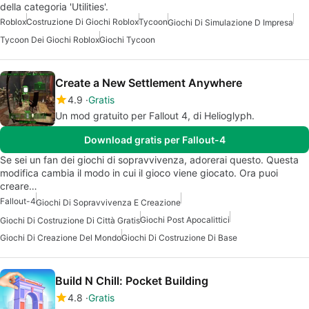
della categoria 'Utilities'.
Roblox
Costruzione Di Giochi Roblox
Tycoon
Giochi Di Simulazione D Impresa
Tycoon Dei Giochi Roblox
Giochi Tycoon
Create a New Settlement Anywhere
4.9
Gratis
Un mod gratuito per Fallout 4, di Helioglyph.
Download gratis per Fallout-4
Se sei un fan dei giochi di sopravvivenza, adorerai questo. Questa
modifica cambia il modo in cui il gioco viene giocato. Ora puoi
creare…
Fallout-4
Giochi Di Sopravvivenza E Creazione
Giochi Post Apocalittici
Giochi Di Costruzione Di Città Gratis
Giochi Di Creazione Del Mondo
Giochi Di Costruzione Di Base
Build N Chill: Pocket Building
4.8
Gratis