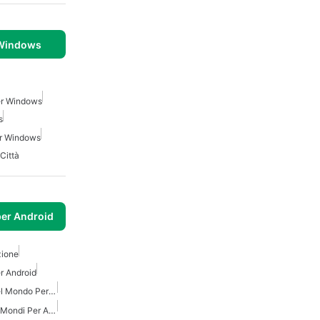
 Windows
er Windows
s
er Windows
Città
per Android
zione
r Android
Giochi Di Costruzione Del Mondo Per Android
Giochi Di Costruzione Di Mondi Per Android