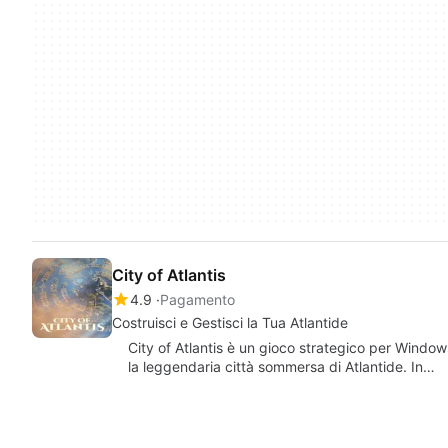
City of Atlantis
4.9
Pagamento
Costruisci e Gestisci la Tua Atlantide
City of Atlantis è un gioco strategico per Windows 
la leggendaria città sommersa di Atlantide. In…