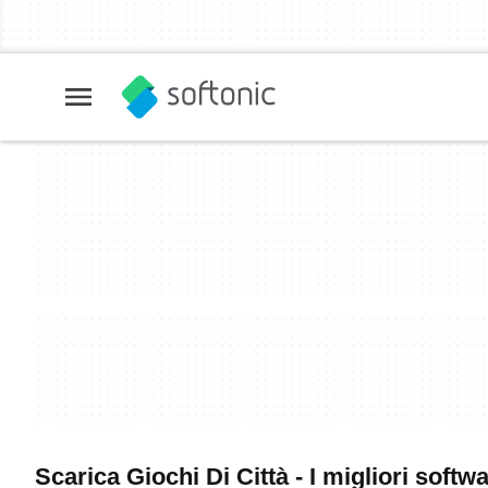
Scarica Giochi Di Città - I migliori softw