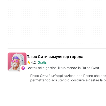
Плюс Сити симулятор города
4.2
Gratis
Costruisci e gestisci il tuo mondo in Плюс Сити
Плюс Сити è un'applicazione per iPhone che combi
permettendo agli utenti di costruire e gestire la 