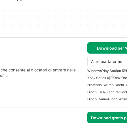
Download per
Altre piattaforme
 che consente ai giocatori di entrare nelle
Windows
Play Station 5
P
 con…
Xbox Series X|S
Xbox On
Nintendo Switch
Giochi D
Giochi Di Avventura
Gioch
Gioco Carino
Giochi Anima
Download gratis 