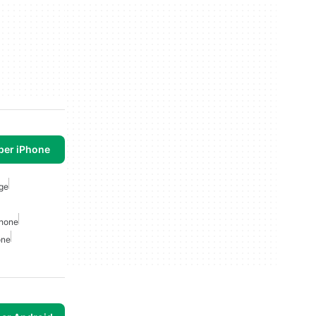
per iPhone
ge
phone
one