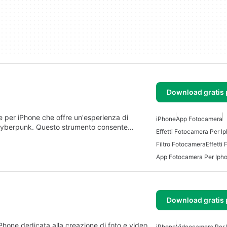
Download gratis 
 per iPhone che offre un'esperienza di
iPhone
App Fotocamera
ile cyberpunk. Questo strumento consente…
Effetti Fotocamera Per I
Filtro Fotocamera
Effetti
App Fotocamera Per Iph
Download gratis 
hone dedicata alla creazione di foto e video
iPhone
Videocamera Per 