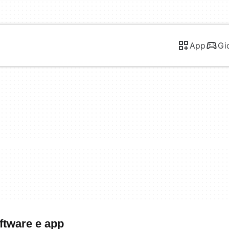
App
Gi
oftware e app