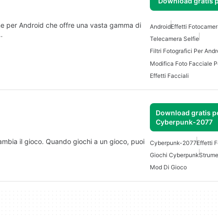
Download gratis 
ne per Android che offre una vasta gamma di
Android
Effetti Fotocame
n…
Telecamera Selfie
Filtri Fotografici Per Andr
Modifica Foto Facciale P
Effetti Facciali
Download gratis p
Cyberpunk-2077
ia il gioco. Quando giochi a un gioco, puoi
Cyberpunk-2077
Effetti
Giochi Cyberpunk
Strume
Mod Di Gioco