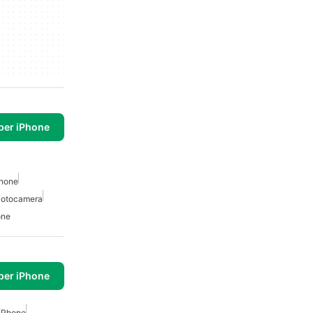
per iPhone
phone
 Fotocamera
one
per iPhone
IPhone