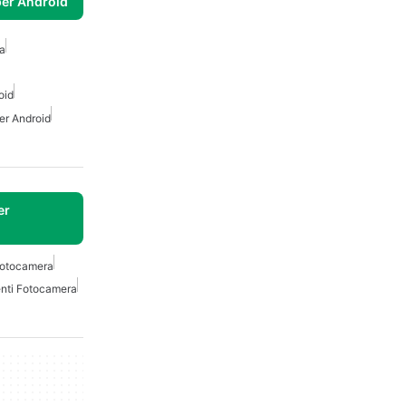
per Android
ra
oid
er Android
er
 Fotocamera
nti Fotocamera