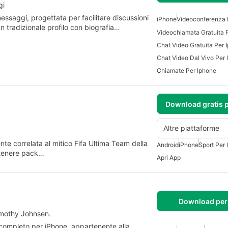
gi
saggi, progettata per facilitare discussioni
iPhone
Videoconferenza 
n tradizionale profilo con biografia…
Videochiamata Gratuita 
Chat Video Gratuita Per 
Chat Video Dal Vivo Per
Chiamate Per Iphone
Download gratis 
Altre piattaforme
e correlata al mitico Fifa Ultima Team della
Android
iPhone
Sport Per 
ottenere pack…
Apri App
Download per
imothy Johnsen.
completo per iPhone, appartenente alla