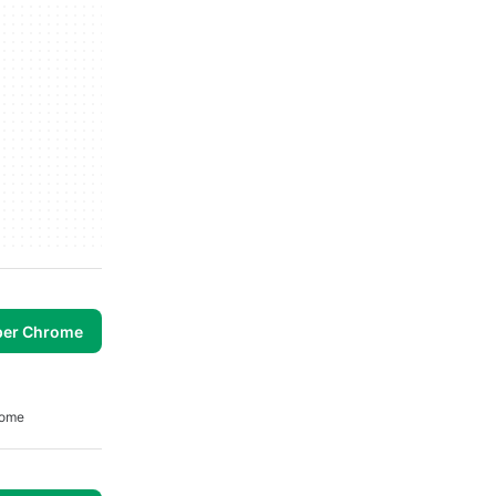
per Chrome
rome