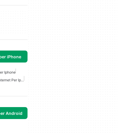
per iPhone
Per Iphone
Estensione Di Gestione Internet Per Iphone
per Android