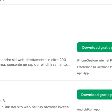
Download gratis 
aprire siti web direttamente in oltre 200
iPhone
Gestore Internet 
erna, consente un rapido reindirizzamento…
Apri App
Download gratis 
n B.
e un link del sito web nel tuo browser invece
Android
Apri App