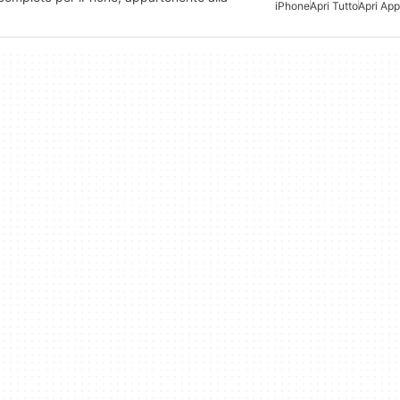
iPhone
Apri Tutto
Apri App