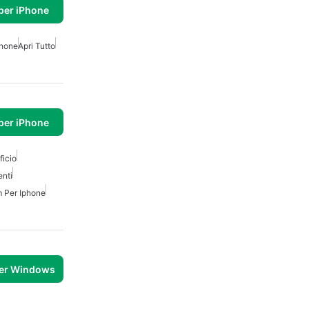
per iPhone
phone
Apri Tutto
per iPhone
ficio
enti
 Per Iphone
per Windows