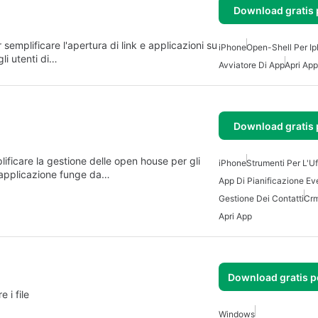
Download gratis 
semplificare l'apertura di link e applicazioni su
iPhone
Open-Shell Per I
li utenti di…
Avviatore Di App
Apri App
Download gratis 
icare la gestione delle open house per gli
iPhone
Strumenti Per L'Uf
a applicazione funge da…
App Di Pianificazione Ev
Gestione Dei Contatti
Crm
Apri App
Download gratis 
 i file
Windows