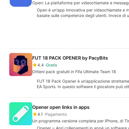
Open: La piattaforma per videochiamate e messag
Open è un'app innovativa per videochiamate e mes
basate sulle competenze degli utenti. Invece di u
FUT 18 PACK OPENER by PacyBits
4.4
Gratis
Ottieni pack gratuiti in Fifa Ultimate Team 18
FUT 18 Pack Opener è un’applicazione strettament
EA Sports. In questo software il giocatore può 
Opener open links in apps
4.1
Pagamento
Un programma versione completa per iPhone, di T
Opener ‒ Apri collegamenti in appè un software 