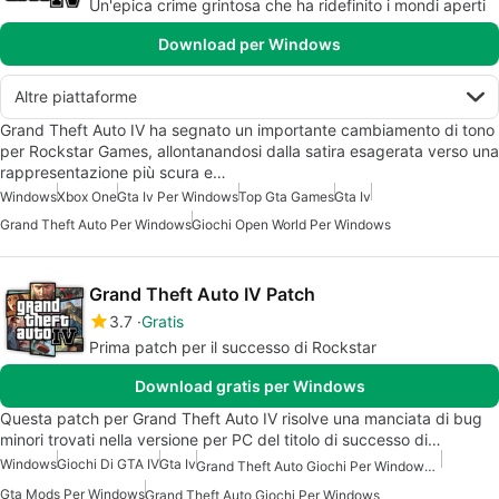
Un'epica crime grintosa che ha ridefinito i mondi aperti
Download per Windows
Altre piattaforme
Grand Theft Auto IV ha segnato un importante cambiamento di tono
per Rockstar Games, allontanandosi dalla satira esagerata verso una
rappresentazione più scura e…
Windows
Xbox One
Gta Iv Per Windows
Top Gta Games
Gta Iv
Grand Theft Auto Per Windows
Giochi Open World Per Windows
Grand Theft Auto IV Patch
3.7
Gratis
Prima patch per il successo di Rockstar
Download gratis per Windows
Questa patch per Grand Theft Auto IV risolve una manciata di bug
minori trovati nella versione per PC del titolo di successo di…
Windows
Giochi Di GTA IV
Gta Iv
Grand Theft Auto Giochi Per Windows 7
Gta Mods Per Windows
Grand Theft Auto Giochi Per Windows