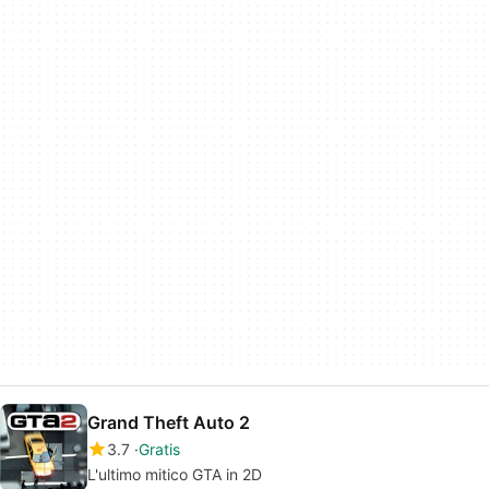
Grand Theft Auto 2
3.7
Gratis
L'ultimo mitico GTA in 2D