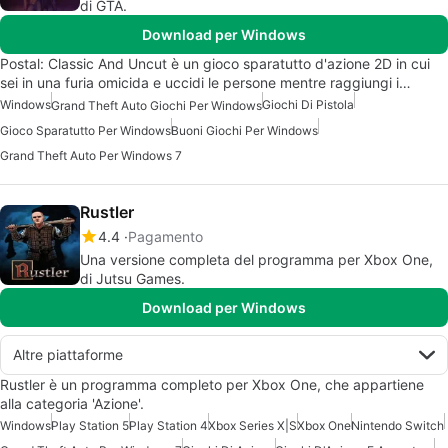
di GTA.
Download per Windows
Postal: Classic And Uncut è un gioco sparatutto d'azione 2D in cui
sei in una furia omicida e uccidi le persone mentre raggiungi i…
Windows
Giochi Di Pistola
Grand Theft Auto Giochi Per Windows
Gioco Sparatutto Per Windows
Buoni Giochi Per Windows
Grand Theft Auto Per Windows 7
Rustler
4.4
Pagamento
Una versione completa del programma per Xbox One,
di Jutsu Games.
Download per Windows
Altre piattaforme
Rustler è un programma completo per Xbox One, che appartiene
alla categoria 'Azione'.
Windows
Play Station 5
Play Station 4
Xbox Series X|S
Xbox One
Nintendo Switch