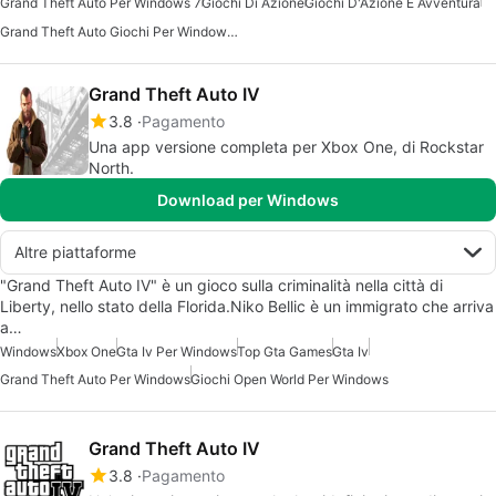
Grand Theft Auto Per Windows 7
Giochi Di Azione
Giochi D'Azione E Avventura
Grand Theft Auto Giochi Per Windows 7
Grand Theft Auto IV
3.8
Pagamento
Una app versione completa per Xbox One, di Rockstar
North.
Download per Windows
Altre piattaforme
"Grand Theft Auto IV" è un gioco sulla criminalità nella città di
Liberty, nello stato della Florida.Niko Bellic è un immigrato che arriva
a…
Windows
Xbox One
Gta Iv Per Windows
Top Gta Games
Gta Iv
Grand Theft Auto Per Windows
Giochi Open World Per Windows
Grand Theft Auto IV
3.8
Pagamento