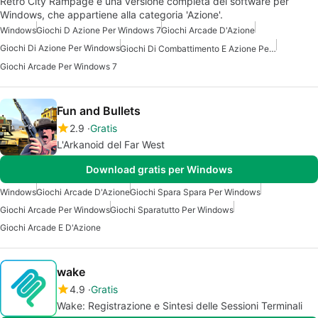
Retro City Rampage è una versione completa del software per
Windows, che appartiene alla categoria 'Azione'.
Windows
Giochi D Azione Per Windows 7
Giochi Arcade D'Azione
Giochi Di Azione Per Windows
Giochi Di Combattimento E Azione Per Windows 7
Giochi Arcade Per Windows 7
Fun and Bullets
2.9
Gratis
L'Arkanoid del Far West
Download gratis per Windows
Windows
Giochi Arcade D'Azione
Giochi Spara Spara Per Windows
Giochi Arcade Per Windows
Giochi Sparatutto Per Windows
Giochi Arcade E D'Azione
wake
4.9
Gratis
Wake: Registrazione e Sintesi delle Sessioni Terminali