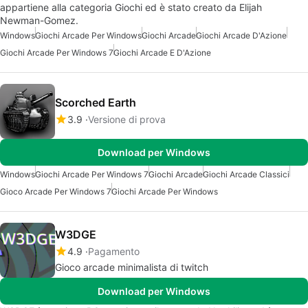
appartiene alla categoria Giochi ed è stato creato da Elijah
Newman-Gomez.
Windows
Giochi Arcade Per Windows
Giochi Arcade
Giochi Arcade D'Azione
Giochi Arcade Per Windows 7
Giochi Arcade E D'Azione
Scorched Earth
3.9
Versione di prova
Download per Windows
Windows
Giochi Arcade Per Windows 7
Giochi Arcade
Giochi Arcade Classici
Gioco Arcade Per Windows 7
Giochi Arcade Per Windows
W3DGE
4.9
Pagamento
Gioco arcade minimalista di twitch
Download per Windows