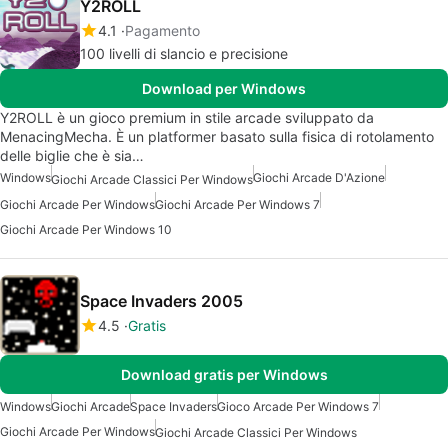
Y2ROLL
4.1
Pagamento
100 livelli di slancio e precisione
Download per Windows
Y2ROLL è un gioco premium in stile arcade sviluppato da
MenacingMecha. È un platformer basato sulla fisica di rotolamento
delle biglie che è sia…
Windows
Giochi Arcade D'Azione
Giochi Arcade Classici Per Windows
Giochi Arcade Per Windows
Giochi Arcade Per Windows 7
Giochi Arcade Per Windows 10
Space Invaders 2005
4.5
Gratis
Download gratis per Windows
Windows
Giochi Arcade
Space Invaders
Gioco Arcade Per Windows 7
Giochi Arcade Per Windows
Giochi Arcade Classici Per Windows