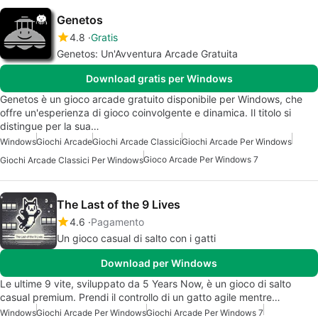
Genetos
4.8
Gratis
Genetos: Un'Avventura Arcade Gratuita
Download gratis per Windows
Genetos è un gioco arcade gratuito disponibile per Windows, che
offre un'esperienza di gioco coinvolgente e dinamica. Il titolo si
distingue per la sua…
Windows
Giochi Arcade
Giochi Arcade Classici
Giochi Arcade Per Windows
Gioco Arcade Per Windows 7
Giochi Arcade Classici Per Windows
The Last of the 9 Lives
4.6
Pagamento
Un gioco casual di salto con i gatti
Download per Windows
Le ultime 9 vite, sviluppato da 5 Years Now, è un gioco di salto
casual premium. Prendi il controllo di un gatto agile mentre…
Windows
Giochi Arcade Per Windows
Giochi Arcade Per Windows 7