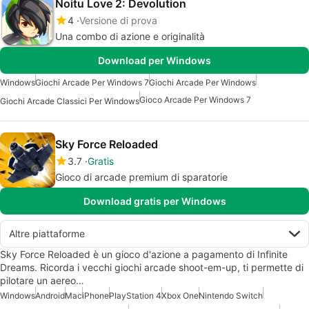
Noitu Love 2: Devolution
4
Versione di prova
Una combo di azione e originalità
Download per Windows
Windows
Giochi Arcade Per Windows 7
Giochi Arcade Per Windows
Gioco Arcade Per Windows 7
Giochi Arcade Classici Per Windows
Sky Force Reloaded
3.7
Gratis
Gioco di arcade premium di sparatorie
Download gratis per Windows
Altre piattaforme
Sky Force Reloaded è un gioco d'azione a pagamento di Infinite
Dreams. Ricorda i vecchi giochi arcade shoot-em-up, ti permette di
pilotare un aereo…
Windows
Android
Mac
iPhone
PlayStation 4
Xbox One
Nintendo Switch