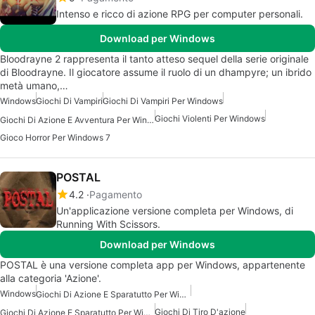
Intenso e ricco di azione RPG per computer personali.
Download per Windows
Bloodrayne 2 rappresenta il tanto atteso sequel della serie originale
di Bloodrayne. Il giocatore assume il ruolo di un dhampyre; un ibrido
metà umano,…
Windows
Giochi Di Vampiri
Giochi Di Vampiri Per Windows
Giochi Violenti Per Windows
Giochi Di Azione E Avventura Per Windows
Gioco Horror Per Windows 7
POSTAL
4.2
Pagamento
Un'applicazione versione completa per Windows, di
Running With Scissors.
Download per Windows
POSTAL è una versione completa app per Windows, appartenente
alla categoria 'Azione'.
Windows
Giochi Di Azione E Sparatutto Per Windows 7
Giochi Di Tiro D'azione
Giochi Di Azione E Sparatutto Per Windows