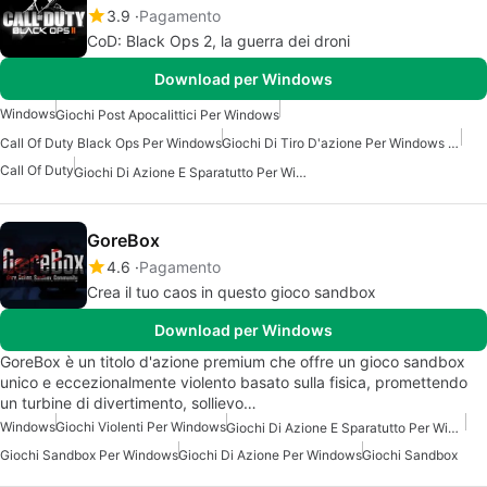
3.9
Pagamento
CoD: Black Ops 2, la guerra dei droni
Download per Windows
Windows
Giochi Post Apocalittici Per Windows
Call Of Duty Black Ops Per Windows
Giochi Di Tiro D'azione Per Windows 10
Call Of Duty
Giochi Di Azione E Sparatutto Per Windows 7
GoreBox
4.6
Pagamento
Crea il tuo caos in questo gioco sandbox
Download per Windows
GoreBox è un titolo d'azione premium che offre un gioco sandbox
unico e eccezionalmente violento basato sulla fisica, promettendo
un turbine di divertimento, sollievo…
Windows
Giochi Violenti Per Windows
Giochi Di Azione E Sparatutto Per Windows
Giochi Sandbox Per Windows
Giochi Di Azione Per Windows
Giochi Sandbox