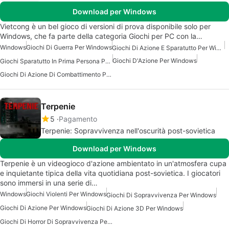
Download per Windows
Vietcong è un bel gioco di versioni di prova disponibile solo per
Windows, che fa parte della categoria Giochi per PC con la…
Windows
Giochi Di Guerra Per Windows
Giochi Di Azione E Sparatutto Per Windows
Giochi D'Azione Per Windows
Giochi Sparatutto In Prima Persona Per Windows
Giochi Di Azione Di Combattimento Per Windows
Terpenie
5
Pagamento
Terpenie: Sopravvivenza nell'oscurità post-sovietica
Download per Windows
Terpenie è un videogioco d'azione ambientato in un'atmosfera cupa
e inquietante tipica della vita quotidiana post-sovietica. I giocatori
sono immersi in una serie di…
Windows
Giochi Violenti Per Windows
Giochi Di Sopravvivenza Per Windows
Giochi Di Azione Per Windows
Giochi Di Azione 3D Per Windows
Giochi Di Horror Di Sopravvivenza Per Windows 7