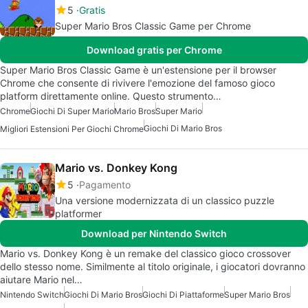
5
Gratis
Super Mario Bros Classic Game per Chrome
Download gratis per Chrome
Super Mario Bros Classic Game è un'estensione per il browser
Chrome che consente di rivivere l'emozione del famoso gioco
platform direttamente online. Questo strumento…
Chrome
Giochi Di Super Mario
Mario Bros
Super Mario
Giochi Di Mario Bros
Migliori Estensioni Per Giochi Chrome
Mario vs. Donkey Kong
5
Pagamento
Una versione modernizzata di un classico puzzle
platformer
Download per Nintendo Switch
Mario vs. Donkey Kong è un remake del classico gioco crossover
dello stesso nome. Similmente al titolo originale, i giocatori dovranno
aiutare Mario nel…
Nintendo Switch
Giochi Di Mario Bros
Giochi Di Piattaforme
Super Mario Bros