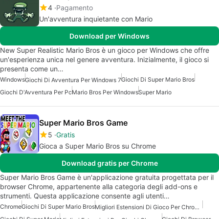
4
Pagamento
Un'avventura inquietante con Mario
Download per Windows
New Super Realistic Mario Bros è un gioco per Windows che offre
un'esperienza unica nel genere avventura. Inizialmente, il gioco si
presenta come un…
Windows
Giochi Di Super Mario Bros
Giochi Di Avventura Per Windows 7
Giochi D'Avventura Per Pc
Mario Bros Per Windows
Super Mario
Super Mario Bros Game
5
Gratis
Gioca a Super Mario Bros su Chrome
Download gratis per Chrome
Super Mario Bros Game è un'applicazione gratuita progettata per il
browser Chrome, appartenente alla categoria degli add-ons e
strumenti. Questa applicazione consente agli utenti…
Chrome
Giochi Di Super Mario Bros
Migliori Estensioni Di Gioco Per Chrome