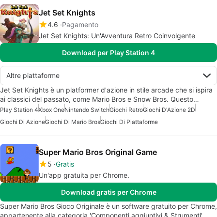
Jet Set Knights
4.6
Pagamento
Jet Set Knights: Un'Avventura Retro Coinvolgente
Download per Play Station 4
Altre piattaforme
Jet Set Knights è un platformer d'azione in stile arcade che si ispira
ai classici del passato, come Mario Bros e Snow Bros. Questo…
Play Station 4
Xbox One
Nintendo Switch
Giochi Retro
Giochi D'Azione 2D
Giochi Di Azione
Giochi Di Mario Bros
Giochi Di Piattaforme
Super Mario Bros Original Game
5
Gratis
Un'app gratuita per Chrome.
Download gratis per Chrome
Super Mario Bros Gioco Originale è un software gratuito per Chrome,
appartenente alla categoria 'Componenti aggiuntivi & Strumenti'.