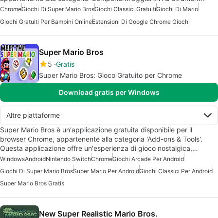
Chrome
Giochi Di Super Mario Bros
Giochi Classici Gratuiti
Giochi Di Mario
Giochi Gratuiti Per Bambini Online
Estensioni Di Google Chrome Giochi
Super Mario Bros
5
Gratis
Super Mario Bros: Gioco Gratuito per Chrome
Download gratis per Windows
Altre piattaforme
Super Mario Bros è un'applicazione gratuita disponibile per il
browser Chrome, appartenente alla categoria 'Add-ons & Tools'.
Questa applicazione offre un'esperienza di gioco nostalgica,…
Windows
Android
Nintendo Switch
Chrome
Giochi Arcade Per Android
Giochi Di Super Mario Bros
Super Mario Per Android
Giochi Classici Per Android
Super Mario Bros Gratis
New Super Realistic Mario Bros.