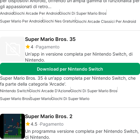
per dispositivi Android, offrendo un'ampia gamma di funzionalità per
gli appassionati di retro…
Android
Giochi Arcade Per Android
Giochi Di Super Mario Bros
Super Mario Per Android
Giochi Nes Gratuiti
Giochi Arcade Classici Per Android
Super Mario Bros. 35
4
Pagamento
Un'app in versione completa per Nintendo Switch, di
Nintendo.
Download per Nintendo Switch
Super Mario Bros. 35 è un'app completa per Nintendo Switch, che
fa parte della categoria 'Arcade'.
Nintendo Switch
Giochi Arcade D'Azione
Giochi Di Super Mario Bros
Super Mario Bros
Super Mario
Giochi Di Super Mario
Super Mario Bros. 2
4.5
Pagamento
Un programma versione completa per Nintendo Switch,
di Nintendo.