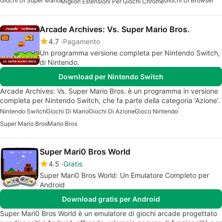
Giochi Di Super Mario
Giochi Di Browser
Migliori Estensioni Per Giochi Chrome
Arcade Archives: Vs. Super Mario Bros.
4.7
Pagamento
Un programma versione completa per Nintendo Switch,
di Nintendo.
Download per Nintendo Switch
Arcade Archives: Vs. Super Mario Bros. è un programma in versione
completa per Nintendo Switch, che fa parte della categoria 'Azione'.
Nintendo Switch
Giochi Di Mario
Giochi Di Azione
Gioco Nintendo
Super Mario Bros
Mario Bros
Super Mari0 Bros World
4.5
Gratis
Super Mari0 Bros World: Un Emulatore Completo per
Android
Download gratis per Android
Super Mari0 Bros World è un emulatore di giochi arcade progettato