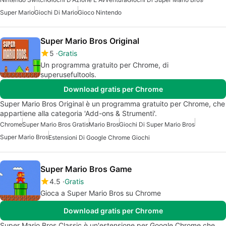
Super Mario
Giochi Di Mario
Gioco Nintendo
Super Mario Bros Original
5
Gratis
Un programma gratuito per Chrome, di
superusefultools.
Download gratis per Chrome
Super Mario Bros Original è un programma gratuito per Chrome, che
appartiene alla categoria 'Add-ons & Strumenti'.
Chrome
Super Mario Bros Gratis
Mario Bros
Giochi Di Super Mario Bros
Super Mario Bros
Estensioni Di Google Chrome Giochi
Super Mario Bros Game
4.5
Gratis
Gioca a Super Mario Bros su Chrome
Download gratis per Chrome
Super Mario Bros Classic è un'estensione per Google Chrome che