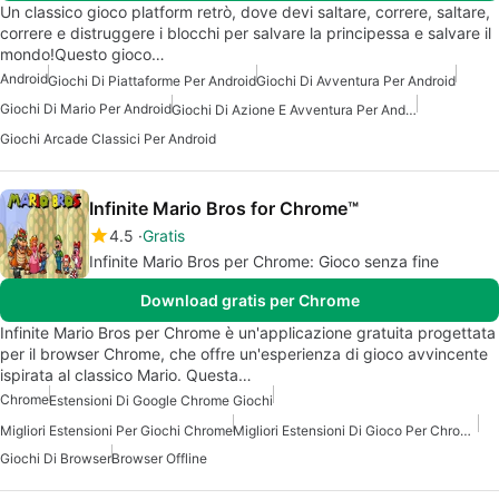
Un classico gioco platform retrò, dove devi saltare, correre, saltare,
correre e distruggere i blocchi per salvare la principessa e salvare il
mondo!Questo gioco…
Android
Giochi Di Piattaforme Per Android
Giochi Di Avventura Per Android
Giochi Di Mario Per Android
Giochi Di Azione E Avventura Per Android
Giochi Arcade Classici Per Android
Infinite Mario Bros for Chrome™
4.5
Gratis
Infinite Mario Bros per Chrome: Gioco senza fine
Download gratis per Chrome
Infinite Mario Bros per Chrome è un'applicazione gratuita progettata
per il browser Chrome, che offre un'esperienza di gioco avvincente
ispirata al classico Mario. Questa…
Chrome
Estensioni Di Google Chrome Giochi
Migliori Estensioni Per Giochi Chrome
Migliori Estensioni Di Gioco Per Chrome
Giochi Di Browser
Browser Offline