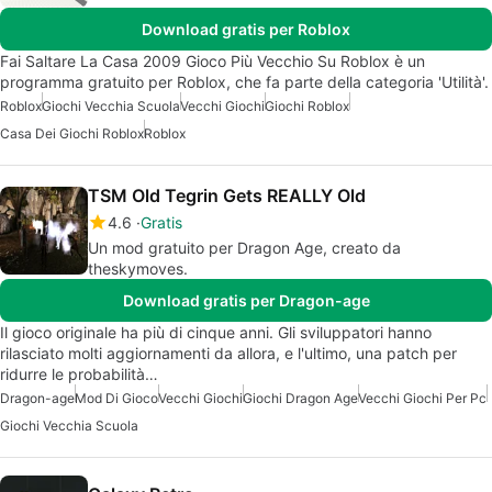
Download gratis per Roblox
Fai Saltare La Casa 2009 Gioco Più Vecchio Su Roblox è un
programma gratuito per Roblox, che fa parte della categoria 'Utilità'.
Roblox
Giochi Vecchia Scuola
Vecchi Giochi
Giochi Roblox
Casa Dei Giochi Roblox
Roblox
TSM Old Tegrin Gets REALLY Old
4.6
Gratis
Un mod gratuito per Dragon Age, creato da
theskymoves.
Download gratis per Dragon-age
Il gioco originale ha più di cinque anni. Gli sviluppatori hanno
rilasciato molti aggiornamenti da allora, e l'ultimo, una patch per
ridurre le probabilità…
Dragon-age
Mod Di Gioco
Vecchi Giochi
Giochi Dragon Age
Vecchi Giochi Per Pc
Giochi Vecchia Scuola