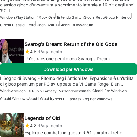
classico gioco d'avventura a scorrimento laterale a 16 bit degli anni
'90. I…
Windows
PlayStation 4
Xbox One
Nintendo Switch
Giochi Retro
Gioco Nintendo
Giochi Classici Retro
Giochi Anii 90
Giochi Di Avventura
Svarog's Dream: Return of the Old Gods
4.5
Pagamento
Un'espansione per il gioco Svarog's Dream
Download per Windows
Il Sogno di Svarog - Ritorno degli Antichi Dei Espansione è un'utilità
di gioco premium per PC sviluppata da VI Game Forge. È un…
Windows
Vecchi Giochi Per Windows
Giochi Di Ruolo Fantasy Per Windows
Giochi Windows
Vecchi Giochi
Giochi Di Fantasy Rpg Per Windows
Legends of Old
4.8
Pagamento
Esplora e combatti in questo RPG ispirato al retro