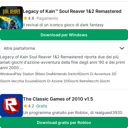
Legacy of Kain™ Soul Reaver 1&2 Remastered
4.8
Pagamento
Il revival di un iconico gioco di dark fantasy
Download per Windows
Altre piattaforme
Legacy of Kain Soul Reaver 1&2 Remastered riporta due dei più
amati giochi d'azione-avventura della fine degli anni '90 e dei primi
anni 2000.…
Windows
Play Station 5
Xbox One
Nintendo Switch
Giochi Di Avventura 3D
Giochi Vecchia Scuola
Giochi Di Azione 3D
Giochi Retro
Vecchi Giochi
The Classic Games of 2010 v1.5
4.2
Gratis
Un programma gratuito per Roblox, di realguest3920.
Download gratis per Roblox