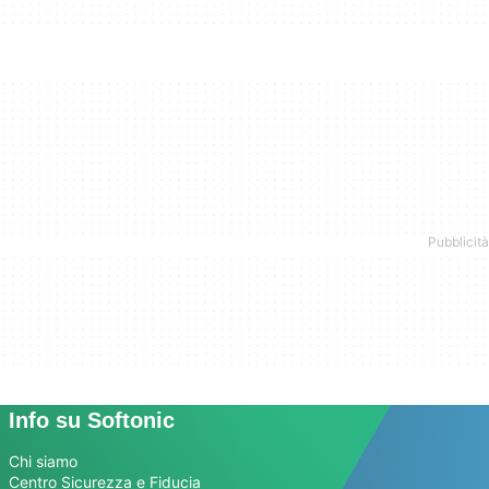
Info su Softonic
Chi siamo
Centro Sicurezza e Fiducia