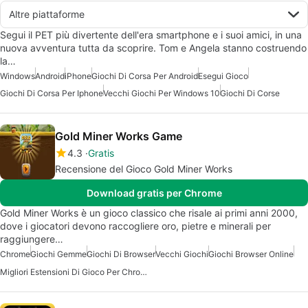
Altre piattaforme
Segui il PET più divertente dell'era smartphone e i suoi amici, in una
nuova avventura tutta da scoprire. Tom e Angela stanno costruendo
la…
Windows
Android
iPhone
Giochi Di Corsa Per Android
Esegui Gioco
Giochi Di Corsa Per Iphone
Vecchi Giochi Per Windows 10
Giochi Di Corse
Gold Miner Works Game
4.3
Gratis
Recensione del Gioco Gold Miner Works
Download gratis per Chrome
Gold Miner Works è un gioco classico che risale ai primi anni 2000,
dove i giocatori devono raccogliere oro, pietre e minerali per
raggiungere…
Chrome
Giochi Gemme
Giochi Di Browser
Vecchi Giochi
Giochi Browser Online
Migliori Estensioni Di Gioco Per Chrome