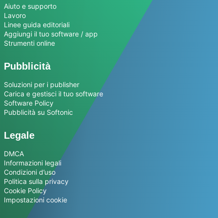
Aiuto e supporto
Lavoro
Linee guida editoriali
Aggiungi il tuo software / app
Strumenti online
Pubblicità
Soluzioni per i publisher
Carica e gestisci il tuo software
Software Policy
Pubblicità su Softonic
Legale
DMCA
Informazioni legali
Condizioni d’uso
Politica sulla privacy
Cookie Policy
Impostazioni cookie