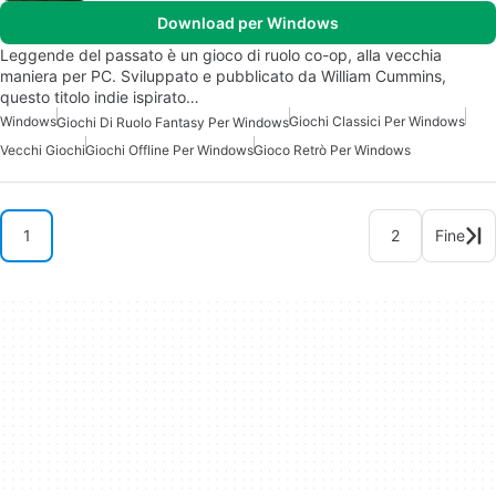
Download per Windows
Leggende del passato è un gioco di ruolo co-op, alla vecchia
maniera per PC. Sviluppato e pubblicato da William Cummins,
questo titolo indie ispirato…
Windows
Giochi Classici Per Windows
Giochi Di Ruolo Fantasy Per Windows
Vecchi Giochi
Giochi Offline Per Windows
Gioco Retrò Per Windows
1
2
Fine