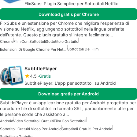
FlixSubs: Plugin Semplice per Sottotitoli Netflix
Download gratis per Chrome
FlixSubs è un'estensione per Chrome che migliora l'esperienza di
visione su Netflix, aggiungendo sottotitoli nella lingua preferita
dall'utente. Questo plugin gratuito si integra facilmente…
Chrome
Film Con Sottotitoli
Sottotitolo Gratuito
Sottotitoli Del Film
Estensioni Di Google Chrome Per Netflix
SubtitlePlayer
4.5
Gratis
SubtitlePlayer: L'app per sottotitoli su Android
Download gratis per Android
SubtitlePlayer è un'applicazione gratuita per Android progettata per
riprodurre file di sottotitoli in formato SRT, particolarmente utile per
le persone sorde che assistono a…
Android
Video Sottotitoli Gratuiti
Film Con Sottotitoli
Sottotitoli Gratuiti Video Per Android
Sottotitoli Gratuiti Per Android
Sottotitolo Gratuito