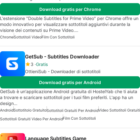
Download gratis per Chrome
L'estensione "Double Subtitles for Prime Video" per Chrome offre un
modo innovativo per visualizzare sottotitoli aggiuntivi durante la
visione dei contenuti su Prime Video.…
Chrome
Sottotitoli Video
Film Con Sottotitoli
GetSub - Subtitles Downloader
3
Gratis
OttieniSub - Downloader di sottotitoli
Download gratis per Android
GetSub è un'applicazione Android gratuita di HostelYab che ti aiuta
a trovare e scaricare sottotitoli per i tuoi film preferiti. L'app ha un
design…
Android
Sottotitolo Gratuito
Video Sottotitoli Gratuiti
Sottotitoli Gratuiti Per Android
Film Con Sottotitoli
Sottotitoli Gratuiti Video Per Android
Language Subtitles Game