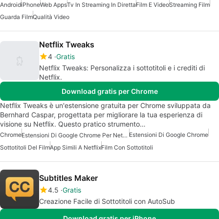
Android
iPhone
Web Apps
Tv In Streaming In Diretta
Film E Video
Streaming Film
Guarda Film
Qualità Video
Netflix Tweaks
4
Gratis
Netflix Tweaks: Personalizza i sottotitoli e i crediti di
Netflix.
Download gratis per Chrome
Netflix Tweaks è un'estensione gratuita per Chrome sviluppata da
Bernhard Caspar, progettata per migliorare la tua esperienza di
visione su Netflix. Questo pratico strumento…
Chrome
Estensioni Di Google Chrome
Estensioni Di Google Chrome Per Netflix
Sottotitoli Del Film
App Simili A Netflix
Film Con Sottotitoli
Subtitles Maker
4.5
Gratis
Creazione Facile di Sottotitoli con AutoSub
Download gratis per iPhone