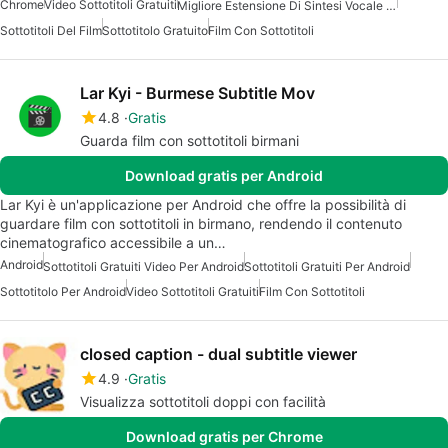
Chrome
Video Sottotitoli Gratuiti
Migliore Estensione Di Sintesi Vocale Per Chrome
Sottotitoli Del Film
Sottotitolo Gratuito
Film Con Sottotitoli
Lar Kyi - Burmese Subtitle Mov
4.8
Gratis
Guarda film con sottotitoli birmani
Download gratis per Android
Lar Kyi è un'applicazione per Android che offre la possibilità di
guardare film con sottotitoli in birmano, rendendo il contenuto
cinematografico accessibile a un…
Android
Sottotitoli Gratuiti Video Per Android
Sottotitoli Gratuiti Per Android
Sottotitolo Per Android
Video Sottotitoli Gratuiti
Film Con Sottotitoli
closed caption - dual subtitle viewer
4.9
Gratis
Visualizza sottotitoli doppi con facilità
Download gratis per Chrome