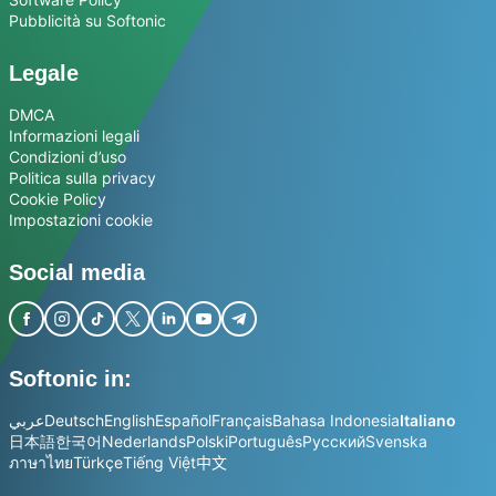
Pubblicità su Softonic
Legale
DMCA
Informazioni legali
Condizioni d’uso
Politica sulla privacy
Cookie Policy
Impostazioni cookie
Social media
Softonic in:
عربي
Deutsch
English
Español
Français
Bahasa Indonesia
Italiano
日本語
한국어
Nederlands
Polski
Português
Русский
Svenska
ภาษาไทย
Türkçe
Tiếng Việt
中文