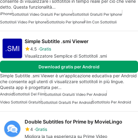
consente di visualizzare i sottotitoli in tempo reale per ciò che viene
detto. Questa funzionalità…
iPhone
Sottotitoli Video Gratuiti Per Iphone
Sottotitoli Gratuiti Per Iphone
Sottotitoli Video Per Iphone
Sottotitolo Per Iphone
Film Con Sottotitoli
Simple Subtitle .smi Viewer
4.5
Gratis
Visualizzatore Semplice di Sottotitoli .smi
Download gratis per Android
Simple Subtitle .smi Viewer è un'applicazione educativa per Android
che consente agli utenti di visualizzare sottotitoli in più lingue.
Questa app è progettata per…
Android
Sottotitoli Del Film
Sottotitoli Gratuiti Video Per Android
Video Sottotitoli Gratuiti
Sottotitolo Per Android
Sottotitoli Gratuiti Per Android
Double Subtitles for Prime by MovieLingo
4
Gratis
Migliora la tua esperienza su Prime Video