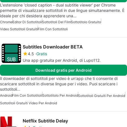
L'estensione 'closed caption - dual subtitle viewer' per Chrome
permette di visualizzare sottotitoli in due lingue simultaneamente. È
ideale per chi desidera apprendere una…
Chrome
Editor Di Sottotitoli
Sottotitoli Del Film
Sottotitolo Gratuito
Video Sottotitoli Gratuiti
Film Con Sottotitoli
Subtitles Downloader BETA
4.5
Gratis
Una app gratuita per Android, di Lupo112.
Download gratis per Android
Il downloader di sottotitoli per video è un'app che ti consente di
scaricare sottotitoli in diverse lingue per i video. Puoi scaricare i
sottotitoli…
Android
Film Con Sottotitoli
Sottotitolo Per Android
Sottotitoli Gratuiti Per Android
Sottotitoli Gratuiti Video Per Android
Netflix Subtitle Delay