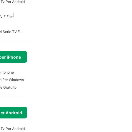
 Tv Per Android
Tv E Film
App Per Tenere Traccia Di Serie TV E Film
per iPhone
er Iphone
p Per Windows
e Gratuito
per Android
 Tv Per Android