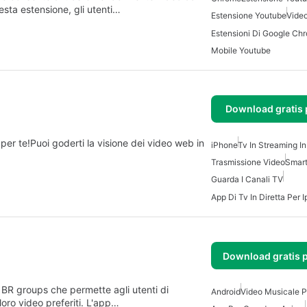
sta estensione, gli utenti…
Estensione Youtube
Vide
Mobile Youtube
Download gratis 
er te!Puoi goderti la visione dei video web in
iPhone
Tv In Streaming In
Trasmissione Video
Smart
Guarda I Canali TV
App Di Tv In Diretta Per 
Download gratis 
 BR groups che permette agli utenti di
Android
Video Musicale P
oro video preferiti. L'app…