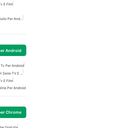
Tv E Film
Visualizzatore Video Gratuito Per Android
per Android
 Tv Per Android
App Per Tenere Traccia Di Serie TV E Film
Tv E Film
line Per Android
per Chrome
be Gratuita