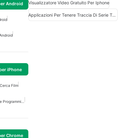
Visualizzatore Video Gratuito Per Iphone
per Android
Applicazioni Per Tenere Traccia Di Serie Tv E Film
droid
 Android
per iPhone
Cerca Film
Applicazioni Per Guardare Programmi TV Sul Mio IPad
per Chrome