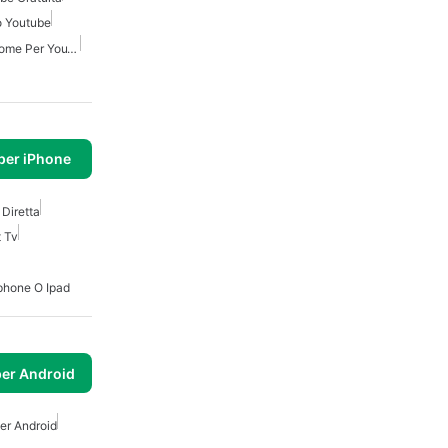
o Youtube
Estensioni Di Google Chrome Per YouTube
per iPhone
 Diretta
 Tv
Iphone O Ipad
per Android
er Android