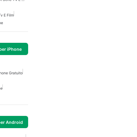
Tv E Film
ne
per iPhone
hone Gratuito
ne
per Android