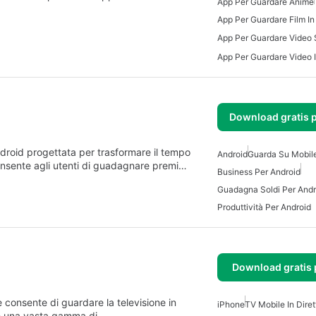
App Per Guardare Anime
App Per Guardare Film In
App Per Guardare Video 
Download gratis 
roid progettata per trasformare il tempo
Android
Guarda Su Mobil
consente agli utenti di guadagnare premi…
Business Per Android
Guadagna Soldi Per Andr
Produttività Per Android
Download gratis 
consente di guardare la televisione in
iPhone
TV Mobile In Diret
fre una vasta gamma di…