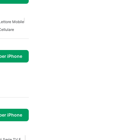
Lettore Mobile
Cellulare
per iPhone
per iPhone
App Per Tenere Traccia Di Serie TV E Film