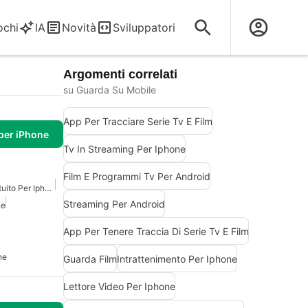
ochi
IA
Novità
Sviluppatori
Argomenti correlati
su Guarda Su Mobile
App Per Tracciare Serie Tv E Film
per iPhone
Tv In Streaming Per Iphone
Film E Programmi Tv Per Android
Visualizzatore Video Gratuito Per Iphone
Streaming Per Android
ne
App Per Tenere Traccia Di Serie Tv E Film
ne
Guarda Film
Intrattenimento Per Iphone
Lettore Video Per Iphone