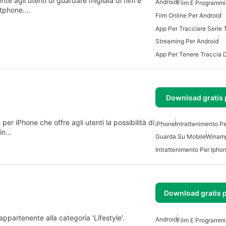
e agli utenti di guardare migliaia di film e
Android
Film E Programmi
artphone.…
Film Online Per Android
App Per Tracciare Serie 
Streaming Per Android
Download gratis 
 iPhone che offre agli utenti la possibilità di
iPhone
Intrattenimento P
 in…
Guarda Su Mobile
Winam
Intrattenimento Per Iphon
Download gratis 
partenente alla categoria 'Lifestyle'.
Android
Film E Programmi