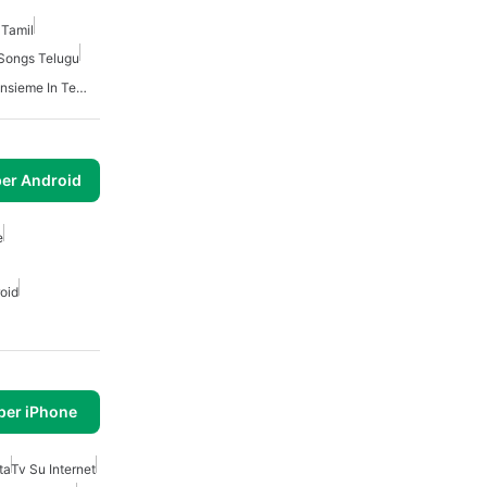
 Tamil
Songs Telugu
App Per Guardare Video Insieme In Tempo Reale
per Android
e
oid
per iPhone
ta
Tv Su Internet