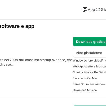
App
Gi
software e app
Download gratis 
Altre piattaforme
dato nel 2008 dall'omonima startup svedese, che
Windows
Android
Mac
iPh
a di case…
Web Apps
Lettore Musica
Scarica Musica Per Win
Facebook Per Mac
Tema Scuro Per Window
Download Musica