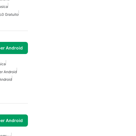
usica
p3 Gratuito
3
per Android
ica
er Android
Android
per Android