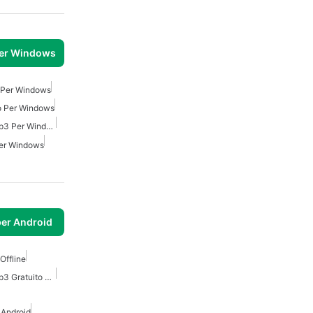
per Windows
Per Windows
o Per Windows
Scaricatore Di Musica Mp3 Per Windows
er Windows
per Android
Offline
Scaricatore Di Musica Mp3 Gratuito Per Android
 Android