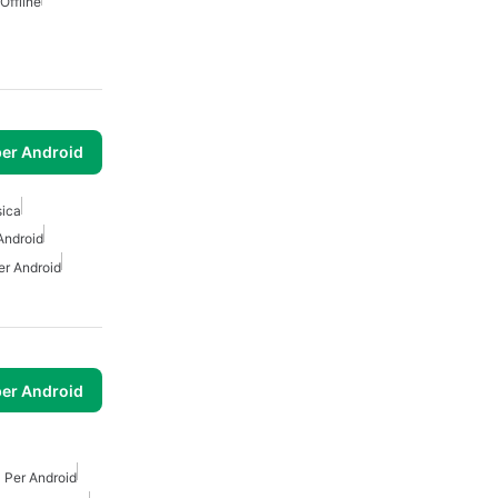
Offline
per Android
ica
Android
er Android
per Android
Per Android