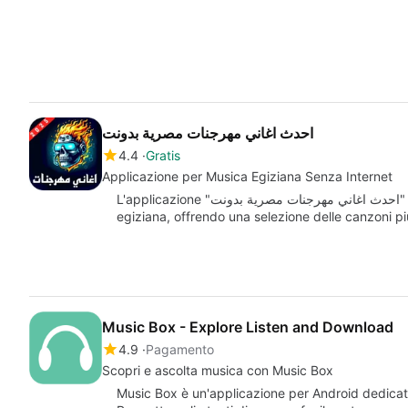
احدث اغاني مهرجنات مصرية بدونت
4.4
Gratis
Applicazione per Musica Egiziana Senza Internet
L'applicazione "احدث اغاني مهرجنات مصرية بدونت" è un'ottima risorsa per gli amanti della musica
egiziana, offrendo una selezione delle canzoni pi
Music Box - Explore Listen and Download
4.9
Pagamento
Scopri e ascolta musica con Music Box
Music Box è un'applicazione per Android dedicata 