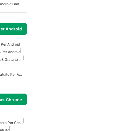
Streaming Musicale Per Android Gratuito
per Android
Per Android
 Per Android
Scaricatore Di Musica Mp3 Gratuito Per Android
Scaricatore Di Musica Gratuito Per Android
per Chrome
Migliore Estensione Musicale Per Chrome
atuito