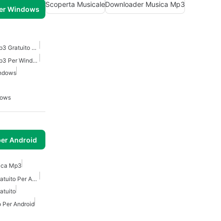
Scoperta Musicale
Downloader Musica Mp3
per Windows
Scaricatore Di Musica Mp3 Gratuito Per Windows
Scaricatore Di Musica Mp3 Per Windows
ndows
dows
per Android
ica Mp3
Scaricatore Di Musica Gratuito Per Android
atuito
 Per Android