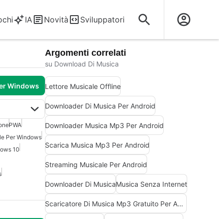
ochi
IA
Novità
Sviluppatori
Argomenti correlati
su Download Di Musica
per Windows
Lettore Musicale Offline
Downloader Di Musica Per Android
Downloader Musica Mp3 Per Android
one
PWA
le Per Windows
Scarica Musica Mp3 Per Android
dows 10
Streaming Musicale Per Android
s
Downloader Di Musica
Musica Senza Internet
Scaricatore Di Musica Mp3 Gratuito Per Android