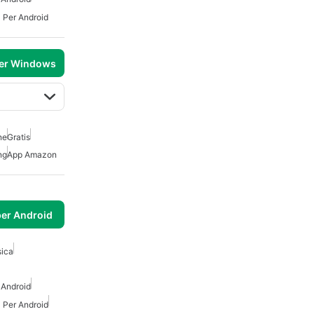
Per Android
per Windows
ne
Gratis
ng
App Amazon
per Android
ica
 Android
Per Android