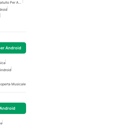
Scaricatore Di Musica Gratuito Per Android
roid
3
per Android
ica
Android
operta Musicale
Android
le