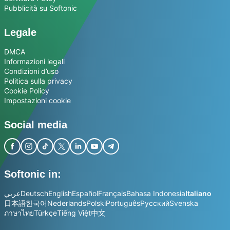
Pubblicità su Softonic
Legale
DMCA
Informazioni legali
Condizioni d’uso
Politica sulla privacy
Cookie Policy
Impostazioni cookie
Social media
Softonic in:
عربي
Deutsch
English
Español
Français
Bahasa Indonesia
Italiano
日本語
한국어
Nederlands
Polski
Português
Русский
Svenska
ภาษาไทย
Türkçe
Tiếng Việt
中文