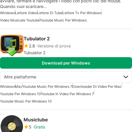
avviare, fermare e riavvolgere i video con pochi clic del mouse.
Quando vuoi scaricare…
Windows
Lettore Video
Lettore Di Tube
Lettore Tv Per Windows
Video Musicale Youtube
Youtube Music Per Windows
Tubulator 2
2.8
Versione di prova
Tubulator 2
Download per Windows
Altre piattaforme
Windows
Mac
Youtube Music Per Windows 7
Downloader Di Video Per Mac
Youtube Per Windows 10
Youtube In Video Per Windows 7
Youtube Music Per Windows 10
Musictube
5
Gratis