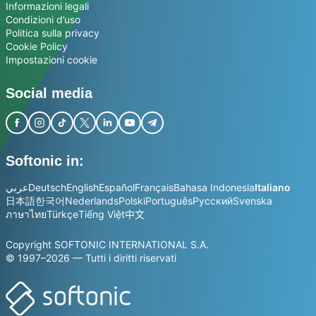
Informazioni legali
Condizioni d’uso
Politica sulla privacy
Cookie Policy
Impostazioni cookie
Social media
Softonic in:
عربي
Deutsch
English
Español
Français
Bahasa Indonesia
Italiano
日本語
한국어
Nederlands
Polski
Português
Русский
Svenska
ภาษาไทย
Türkçe
Tiếng Việt
中文
Copyright SOFTONIC INTERNATIONAL S.A.
© 1997–2026 — Tutti i diritti riservati