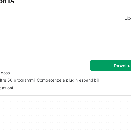
on IA
Lic
Downlo
i cosa
 oltre 50 programmi. Competenze e plugin espandibili.
pazioni.