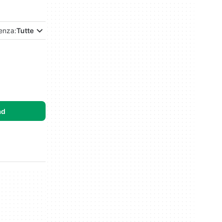
enza:
Tutte
ad