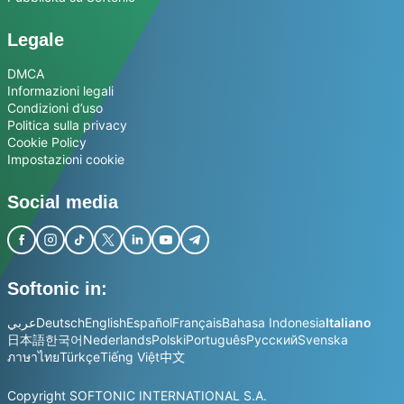
Legale
DMCA
Informazioni legali
Condizioni d’uso
Politica sulla privacy
Cookie Policy
Impostazioni cookie
Social media
Softonic in:
عربي
Deutsch
English
Español
Français
Bahasa Indonesia
Italiano
日本語
한국어
Nederlands
Polski
Português
Русский
Svenska
ภาษาไทย
Türkçe
Tiếng Việt
中文
Copyright SOFTONIC INTERNATIONAL S.A.