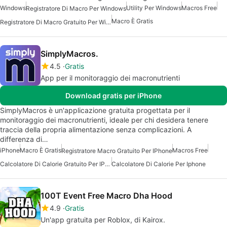
Windows
Utility Per Windows
Macros Free
Registratore Di Macro Per Windows
Macro È Gratis
Registratore Di Macro Gratuito Per Windows
SimplyMacros.
4.5
Gratis
App per il monitoraggio dei macronutrienti
Download gratis per iPhone
SimplyMacros è un'applicazione gratuita progettata per il
monitoraggio dei macronutrienti, ideale per chi desidera tenere
traccia della propria alimentazione senza complicazioni. A
differenza di…
iPhone
Macro È Gratis
Macros Free
Registratore Macro Gratuito Per IPhone
Calcolatore Di Calorie Gratuito Per IPhone
Calcolatore Di Calorie Per Iphone
100T Event Free Macro Dha Hood
4.9
Gratis
Un'app gratuita per Roblox, di Kairox.