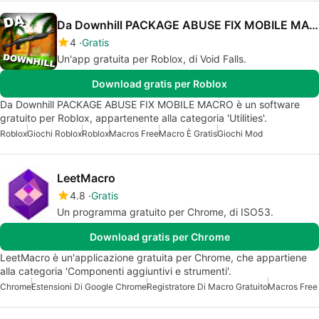
Da Downhill PACKAGE ABUSE FIX MOBILE MACRO
4
Gratis
Un'app gratuita per Roblox, di Void Fаlls.
Download gratis per Roblox
Da Downhill PACKAGE ABUSE FIX MOBILE MACRO è un software
gratuito per Roblox, appartenente alla categoria 'Utilities'.
Roblox
Giochi Roblox
Roblox
Macros Free
Macro È Gratis
Giochi Mod
LeetMacro
4.8
Gratis
Un programma gratuito per Chrome, di ISO53.
Download gratis per Chrome
LeetMacro è un'applicazione gratuita per Chrome, che appartiene
alla categoria 'Componenti aggiuntivi e strumenti'.
Chrome
Estensioni Di Google Chrome
Registratore Di Macro Gratuito
Macros Free