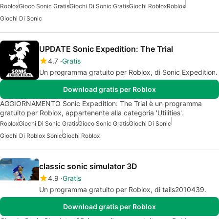
Roblox
Gioco Sonic Gratis
Giochi Di Sonic Gratis
Giochi Roblox
Roblox
Giochi Di Sonic
UPDATE Sonic Expedition: The Trial
4.7
Gratis
Un programma gratuito per Roblox, di Sonic Expedition.
Download gratis per Roblox
AGGIORNAMENTO Sonic Expedition: The Trial è un programma
gratuito per Roblox, appartenente alla categoria 'Utilities'.
Roblox
Giochi Di Sonic Gratis
Gioco Sonic Gratis
Giochi Di Sonic
Giochi Di Roblox Sonic
Giochi Roblox
classic sonic simulator 3D
4.9
Gratis
Un programma gratuito per Roblox, di tails2010439.
Download gratis per Roblox