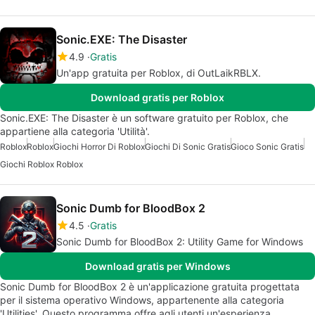
Sonic.EXE: The Disaster
4.9
Gratis
Un'app gratuita per Roblox, di OutLaikRBLX.
Download gratis per Roblox
Sonic.EXE: The Disaster è un software gratuito per Roblox, che
appartiene alla categoria 'Utilità'.
Roblox
Roblox
Giochi Horror Di Roblox
Giochi Di Sonic Gratis
Gioco Sonic Gratis
Giochi Roblox Roblox
Sonic Dumb for BloodBox 2
4.5
Gratis
Sonic Dumb for BloodBox 2: Utility Game for Windows
Download gratis per Windows
Sonic Dumb for BloodBox 2 è un'applicazione gratuita progettata
per il sistema operativo Windows, appartenente alla categoria
'Utilities'. Questo programma offre agli utenti un'esperienza…