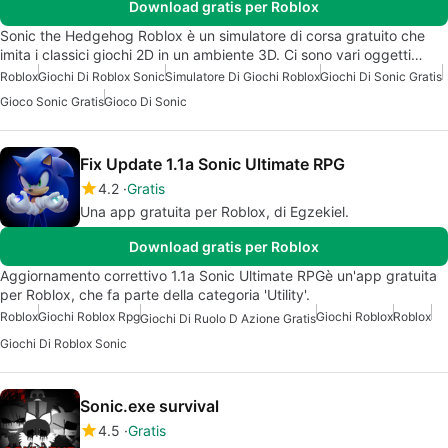
Download gratis per Roblox
Sonic the Hedgehog Roblox è un simulatore di corsa gratuito che
imita i classici giochi 2D in un ambiente 3D. Ci sono vari oggetti…
Roblox
Giochi Di Roblox Sonic
Simulatore Di Giochi Roblox
Giochi Di Sonic Gratis
Gioco Sonic Gratis
Gioco Di Sonic
Fix Update 1.1a Sonic Ultimate RPG
4.2
Gratis
Una app gratuita per Roblox, di Egzekiel.
Download gratis per Roblox
Aggiornamento correttivo 1.1a Sonic Ultimate RPGè un'app gratuita
per Roblox, che fa parte della categoria 'Utility'.
Roblox
Giochi Roblox Rpg
Giochi Roblox
Roblox
Giochi Di Ruolo D Azione Gratis
Giochi Di Roblox Sonic
Sonic.exe survival
4.5
Gratis