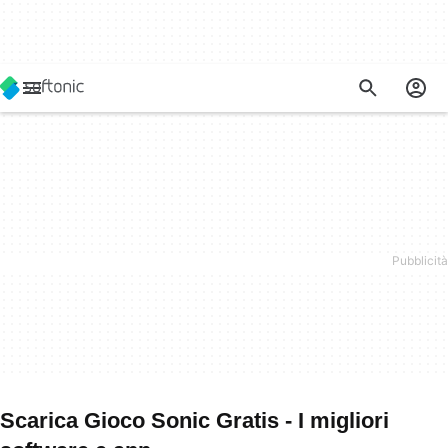
Scarica Gioco Sonic Gratis - I migliori