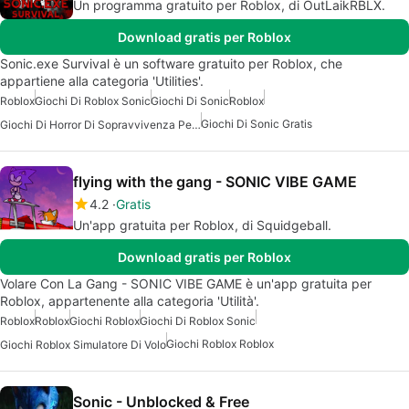
Un programma gratuito per Roblox, di OutLaikRBLX.
Download gratis per Roblox
Sonic.exe Survival è un software gratuito per Roblox, che
appartiene alla categoria 'Utilities'.
Roblox
Giochi Di Roblox Sonic
Giochi Di Sonic
Roblox
Giochi Di Sonic Gratis
Giochi Di Horror Di Sopravvivenza Per Android
flying with the gang - SONIC VIBE GAME
4.2
Gratis
Un'app gratuita per Roblox, di Squidgeball.
Download gratis per Roblox
Volare Con La Gang - SONIC VIBE GAME è un'app gratuita per
Roblox, appartenente alla categoria 'Utilità'.
Roblox
Roblox
Giochi Roblox
Giochi Di Roblox Sonic
Giochi Roblox Roblox
Giochi Roblox Simulatore Di Volo
Sonic - Unblocked & Free