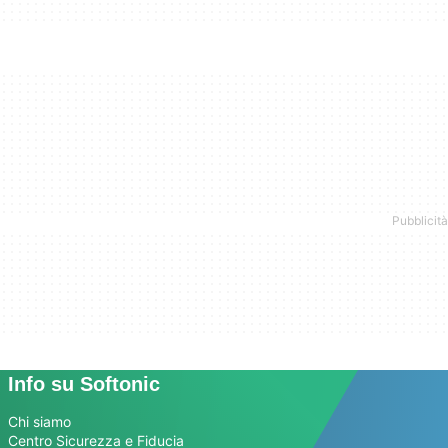
Info su Softonic
Chi siamo
Centro Sicurezza e Fiducia