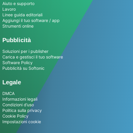
Aiuto e supporto
Lavoro
Linee guida editoriali
Aggiungi il tuo software / app
Strumenti online
Pubblicità
Soluzioni per i publisher
Carica e gestisci il tuo software
Software Policy
Pubblicità su Softonic
Legale
DMCA
Informazioni legali
Condizioni d’uso
Politica sulla privacy
Cookie Policy
Impostazioni cookie