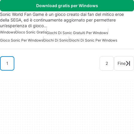
Download gratis per Windows
Sonic World Fan Game è un gioco creato dai fan del mitico eroe
della SEGA, ed è continuamente aggiornato per permettere
un’esperienza di gioco…
Windows
Gioco Sonic Gratis
Giochi Di Sonic Gratuiti Per Windows
Gioco Sonic Per Windows
Giochi Di Sonic
Giochi Di Sonic Per Windows
1
2
Fine