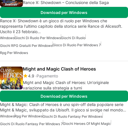
Rance X: Showdown – Conclusione della Saga
Download per Windows
Rance X: Showdown è un gioco di ruolo per Windows che
rappresenta l'ultimo capitolo della storica serie Rance di Alicesoft.
Uscito il 23 febbraio…
Windows
Giochi Di Ruolo Per Windows
Giochi Di Ruolo
Gioco Di Ruolo Per Windows 7
Giochi RPG Gratuiti Per Windows
Rpg Per Windows
Might and Magic Clash of Heroes
4.9
Pagamento
Might and Magic Clash of Heroes: Un'originale
variazione sulla strategia a turni
Download per Windows
Might & Magic: Clash of Heroes è uno spin-off della popolare serie
Might & Magic, sviluppato da Ubisoft. Il gioco si svolge nel mondo…
Windows
Rpg Per Windows
Giochi Di Ruolo Fantasy Per Windows
Giochi Heroes Of Might Magic
Giochi Di Ruolo Fantasy Per Windows 7