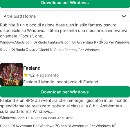
Download per Windows
Altre piattaforme
Rubinite è un gioco di azione boss rush in stile fantasy oscuro,
disponibile su Windows. Il titolo presenta una meccanica innovativa
chiamata "Focus", che…
Windows
Mac
Giochi Di Ruolo Fantasy
Giochi Di Avventura RPG
Rpg Per Windows
Giochi Di Ruolo Classici
Giochi Di Ruolo Fantasy Per Windows
Faeland
4.2
Pagamento
Esplora il Mondo Incantevole di Faeland
Download per Windows
Faeland è un RPG d'avventura che immerge i giocatori in un mondo
splendidamente realizzato ispirato ai classici a 8 bit. Ambientato
sulla piattaforma Windows,…
Windows
Giochi Di Avventura Point And Click Per Windows
Giochi Di Avventura Per Windows 7
Gioco Di Avventura Per Windows 10