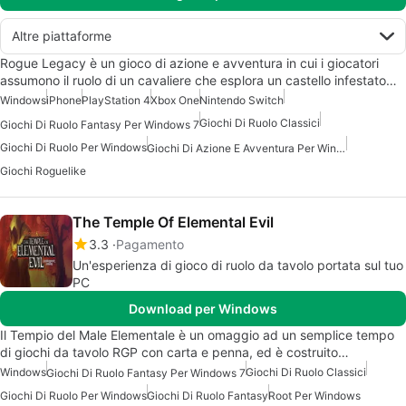
Altre piattaforme
Rogue Legacy è un gioco di azione e avventura in cui i giocatori
assumono il ruolo di un cavaliere che esplora un castello infestato…
Windows
iPhone
PlayStation 4
Xbox One
Nintendo Switch
Giochi Di Ruolo Classici
Giochi Di Ruolo Fantasy Per Windows 7
Giochi Di Ruolo Per Windows
Giochi Di Azione E Avventura Per Windows
Giochi Roguelike
The Temple Of Elemental Evil
3.3
Pagamento
Un'esperienza di gioco di ruolo da tavolo portata sul tuo
PC
Download per Windows
Il Tempio del Male Elementale è un omaggio ad un semplice tempo
di giochi da tavolo RGP con carta e penna, ed è costruito…
Windows
Giochi Di Ruolo Classici
Giochi Di Ruolo Fantasy Per Windows 7
Giochi Di Ruolo Per Windows
Giochi Di Ruolo Fantasy
Root Per Windows