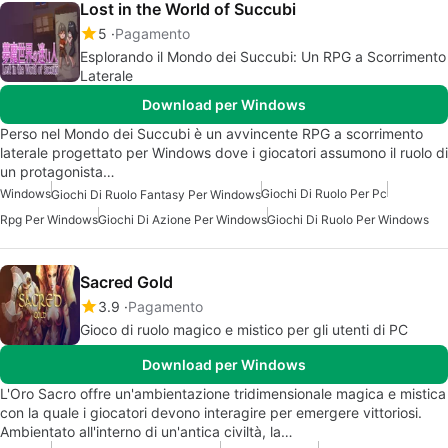
Lost in the World of Succubi
5
Pagamento
Esplorando il Mondo dei Succubi: Un RPG a Scorrimento
Laterale
Download per Windows
Perso nel Mondo dei Succubi è un avvincente RPG a scorrimento
laterale progettato per Windows dove i giocatori assumono il ruolo di
un protagonista…
Windows
Giochi Di Ruolo Per Pc
Giochi Di Ruolo Fantasy Per Windows
Rpg Per Windows
Giochi Di Azione Per Windows
Giochi Di Ruolo Per Windows
Sacred Gold
3.9
Pagamento
Gioco di ruolo magico e mistico per gli utenti di PC
Download per Windows
L'Oro Sacro offre un'ambientazione tridimensionale magica e mistica
con la quale i giocatori devono interagire per emergere vittoriosi.
Ambientato all'interno di un'antica civiltà, la…