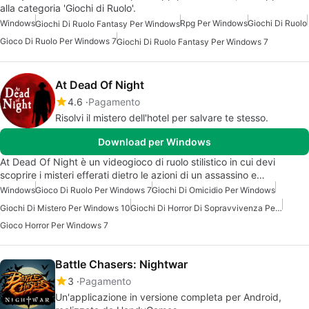
alla categoria 'Giochi di Ruolo'.
Windows
Rpg Per Windows
Giochi Di Ruolo
Giochi Di Ruolo Fantasy Per Windows
Gioco Di Ruolo Per Windows 7
Giochi Di Ruolo Fantasy Per Windows 7
At Dead Of Night
4.6
Pagamento
Risolvi il mistero dell'hotel per salvare te stesso.
Download per Windows
At Dead Of Night è un videogioco di ruolo stilistico in cui devi
scoprire i misteri efferati dietro le azioni di un assassino e…
Windows
Gioco Di Ruolo Per Windows 7
Giochi Di Omicidio Per Windows
Giochi Di Mistero Per Windows 10
Giochi Di Horror Di Sopravvivenza Per Windows 7
Gioco Horror Per Windows 7
Battle Chasers: Nightwar
3
Pagamento
Un'applicazione in versione completa per Android,