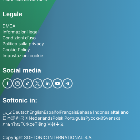
Legale
DMCA
Informazioni legali
Condizioni d’uso
Politica sulla privacy
Cookie Policy
Impostazioni cookie
Social media
Softonic in:
عربي
Deutsch
English
Español
Français
Bahasa Indonesia
Italiano
日本語
한국어
Nederlands
Polski
Português
Русский
Svenska
ภาษาไทย
Türkçe
Tiếng Việt
中文
Copyright SOFTONIC INTERNATIONAL S.A.