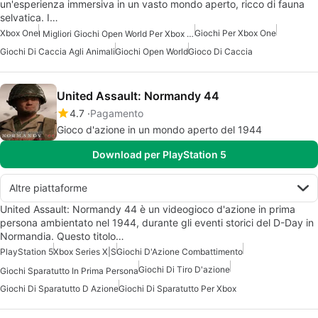
un'esperienza immersiva in un vasto mondo aperto, ricco di fauna
selvatica. I…
Xbox One
Giochi Per Xbox One
I Migliori Giochi Open World Per Xbox One
Giochi Di Caccia Agli Animali
Giochi Open World
Gioco Di Caccia
United Assault: Normandy 44
4.7
Pagamento
Gioco d'azione in un mondo aperto del 1944
Download per PlayStation 5
Altre piattaforme
United Assault: Normandy 44 è un videogioco d'azione in prima
persona ambientato nel 1944, durante gli eventi storici del D-Day in
Normandia. Questo titolo…
PlayStation 5
Xbox Series X|S
Giochi D'Azione Combattimento
Giochi Di Tiro D'azione
Giochi Sparatutto In Prima Persona
Giochi Di Sparatutto D Azione
Giochi Di Sparatutto Per Xbox