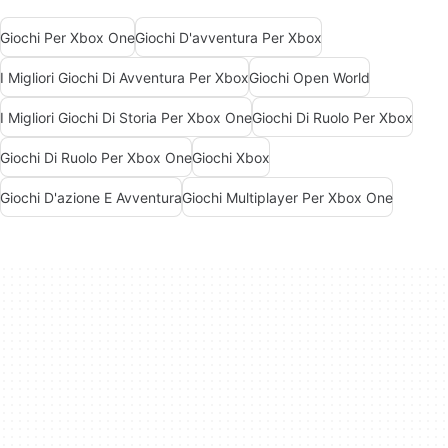
Giochi Per Xbox One
Giochi D'avventura Per Xbox
I Migliori Giochi Di Avventura Per Xbox
Giochi Open World
I Migliori Giochi Di Storia Per Xbox One
Giochi Di Ruolo Per Xbox
Giochi Di Ruolo Per Xbox One
Giochi Xbox
Giochi D'azione E Avventura
Giochi Multiplayer Per Xbox One