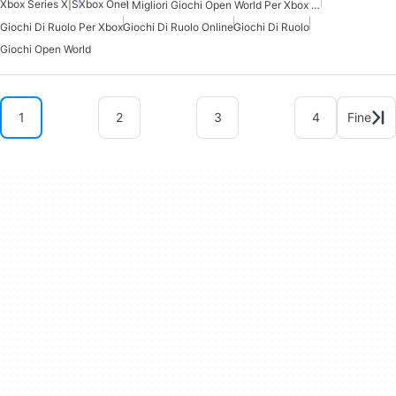
Xbox Series X|S
Xbox One
I Migliori Giochi Open World Per Xbox One
Giochi Di Ruolo Per Xbox
Giochi Di Ruolo Online
Giochi Di Ruolo
Giochi Open World
1
2
3
4
Fine