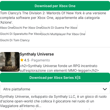
Download per Xbox One
Tom Clancy’s The Division 2: Warlords Of New York è una versione
completa software per Xbox One, appartenente alla categoria
'Azione'.
Xbox One
Giochi Per Xbox One
Giochi Di Guerra Per Xbox
Giochi Di Sparatutto Per Xbox
Giochi Multiplayer Per Xbox One
Giochi Di Tom Clancy
Synthaly Universe
4.5
Pagamento
<h2>Synthaly Universe fonde un RPG incentrato
sull'esplorazione con elementi MMO-leggeri</h2>
Download per Xbox Series X|S
Altre piattaforme
Synthaly Universe, sviluppato da Synthaly LLC, è un gioco di ruolo
d'azione open-world che colloca il giocatore nel ruolo di un
Viaggiatore all'interno di…