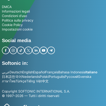
DMCA
Informazioni legali
Condizioni d’uso
Politica sulla privacy
Cookie Policy
Impostazioni cookie
Social media
Softonic in:
عربي
Deutsch
English
Español
Français
Bahasa Indonesia
Italiano
日本語
한국어
Nederlands
Polski
Português
Русский
Svenska
ภาษาไทย
Türkçe
Tiếng Việt
中文
Copyright SOFTONIC INTERNATIONAL S.A.
© 1997–2026 — Tutti i diritti riservati