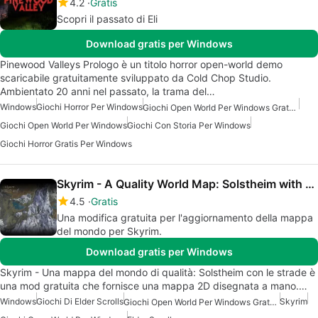
4.2
Gratis
Scopri il passato di Eli
Download gratis per Windows
Pinewood Valleys Prologo è un titolo horror open-world demo
scaricabile gratuitamente sviluppato da Cold Chop Studio.
Ambientato 20 anni nel passato, la trama del…
Windows
Giochi Horror Per Windows
Giochi Open World Per Windows Gratuiti
Giochi Open World Per Windows
Giochi Con Storia Per Windows
Giochi Horror Gratis Per Windows
Skyrim - A Quality World Map: Solstheim with Roads Mod
4.5
Gratis
Una modifica gratuita per l'aggiornamento della mappa
del mondo per Skyrim.
Download gratis per Windows
Skyrim - Una mappa del mondo di qualità: Solstheim con le strade è
una mod gratuita che fornisce una mappa 2D disegnata a mano.…
Windows
Giochi Di Elder Scrolls
Skyrim
Giochi Open World Per Windows Gratuiti