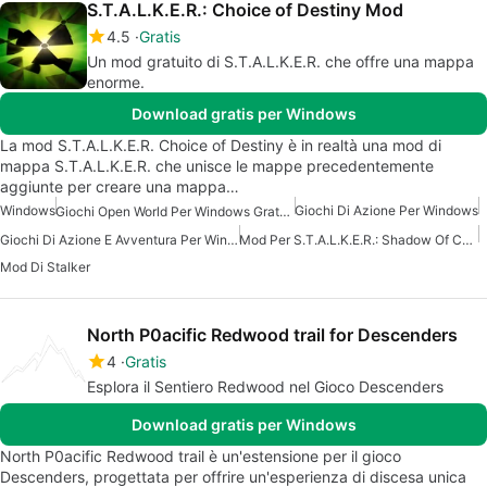
S.T.A.L.K.E.R.: Choice of Destiny Mod
4.5
Gratis
Un mod gratuito di S.T.A.L.K.E.R. che offre una mappa
enorme.
Download gratis per Windows
La mod S.T.A.L.K.E.R. Choice of Destiny è in realtà una mod di
mappa S.T.A.L.K.E.R. che unisce le mappe precedentemente
aggiunte per creare una mappa…
Windows
Giochi Di Azione Per Windows
Giochi Open World Per Windows Gratuiti
Giochi Di Azione E Avventura Per Windows Gratis
Mod Per S.T.A.L.K.E.R.: Shadow Of Chernobyl
Mod Di Stalker
North P0acific Redwood trail for Descenders
4
Gratis
Esplora il Sentiero Redwood nel Gioco Descenders
Download gratis per Windows
North P0acific Redwood trail è un'estensione per il gioco
Descenders, progettata per offrire un'esperienza di discesa unica