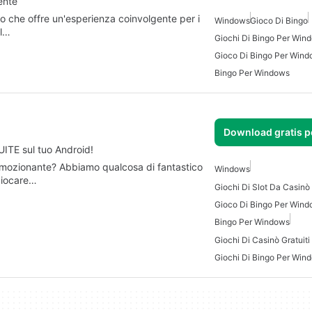
ente
to che offre un'esperienza coinvolgente per i
Windows
Gioco Di Bingo
il…
Giochi Di Bingo Per Win
Gioco Di Bingo Per Win
Bingo Per Windows
Download gratis 
ITE sul tuo Android!
 emozionante? Abbiamo qualcosa di fantastico
Windows
 giocare…
Giochi Di Slot Da Casin
Gioco Di Bingo Per Win
Bingo Per Windows
Giochi Di Casinò Gratuit
Giochi Di Bingo Per Win