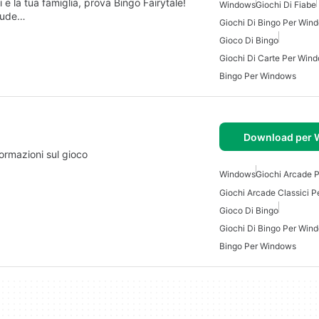
 e la tua famiglia, prova Bingo Fairytale!
Windows
Giochi Di Fiabe
clude…
Giochi Di Bingo Per Win
Gioco Di Bingo
Giochi Di Carte Per Win
Bingo Per Windows
Download per
formazioni sul gioco
Windows
Giochi Arcade 
Giochi Arcade Classici 
Gioco Di Bingo
Giochi Di Bingo Per Win
Bingo Per Windows