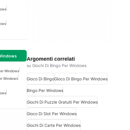
dows
dows
 Windows
Argomenti correlati
su Giochi Di Bingo Per Windows
Per Windows
Gioco Di Bingo
Gioco Di Bingo Per Windows
Per Windows
Bingo Per Windows
dows
Giochi Di Puzzle Gratuiti Per Windows
Gioco Di Slot Per Windows
Giochi Di Carte Per Windows