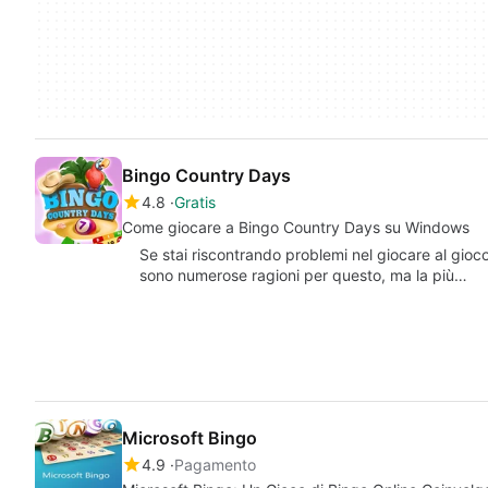
Bingo Country Days
4.8
Gratis
Come giocare a Bingo Country Days su Windows
Se stai riscontrando problemi nel giocare al gioco
sono numerose ragioni per questo, ma la più…
Microsoft Bingo
4.9
Pagamento