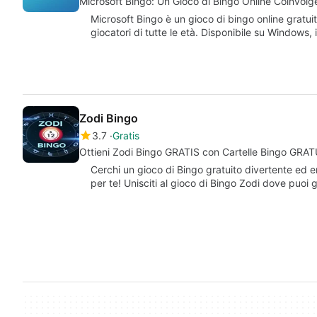
Microsoft Bingo: Un Gioco di Bingo Online Coinvolg
Microsoft Bingo è un gioco di bingo online gratui
giocatori di tutte le età. Disponibile su Windows, 
Zodi Bingo
3.7
Gratis
Ottieni Zodi Bingo GRATIS con Cartelle Bingo GRATU
Cerchi un gioco di Bingo gratuito divertente ed
per te! Unisciti al gioco di Bingo Zodi dove puoi