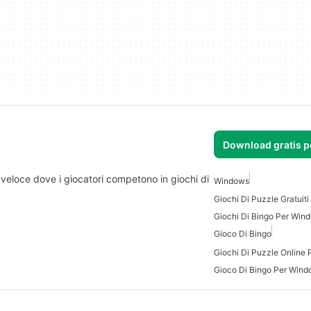
Download gratis 
 veloce dove i giocatori competono in giochi di
Windows
Giochi Di Puzzle Gratuit
Giochi Di Bingo Per Win
Gioco Di Bingo
Giochi Di Puzzle Online
Gioco Di Bingo Per Win