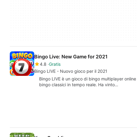
Bingo Live: New Game for 2021
4.8
Gratis
Bingo LIVE - Nuovo gioco per il 2021
Bingo LIVE è un gioco di bingo multiplayer online
bingo classici in tempo reale. Ha vinto…