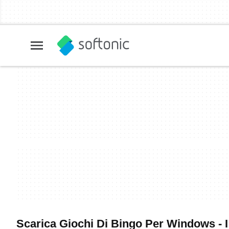
Scarica Giochi Di Bingo Per Windows - I