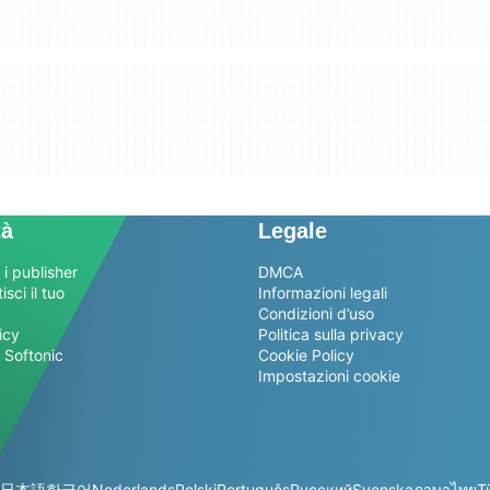
tà
Legale
 i publisher
DMCA
sci il tuo
Informazioni legali
Condizioni d’uso
icy
Politica sulla privacy
 Softonic
Cookie Policy
Impostazioni cookie
日本語
한국어
Nederlands
Polski
Português
Русский
Svenska
ภาษาไทย
T