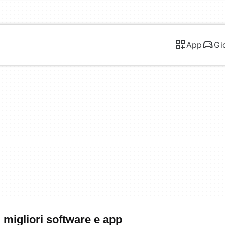
App
Gi
 migliori software e app