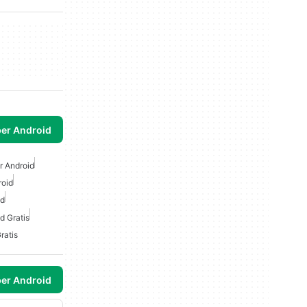
per Android
r Android
roid
id
d Gratis
ratis
per Android