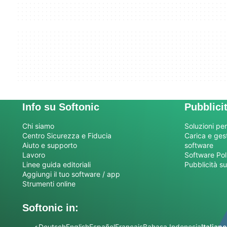
Info su Softonic
Pubblici
Chi siamo
Soluzioni per
Centro Sicurezza e Fiducia
Carica e gesti
Aiuto e supporto
software
Lavoro
Software Pol
Linee guida editoriali
Pubblicità su
Aggiungi il tuo software / app
Strumenti online
Softonic in:
عربي
Deutsch
English
Español
Français
Bahasa Indonesia
Italiano