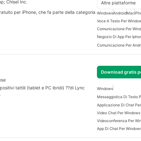
; Chisel Inc.
Altre piattaforme
tuito per iPhone, che fa parte della categoria
Windows
Android
Mac
iPh
Voce A Testo Per Windo
Comunicazione Per Win
Negozio Di App Per Ipho
Comunicazione Per Andro
Download gratis 
ese
itivi tattili (tablet e PC ibridi) ??di Lync
Windows
…
Applicazione Di Chat Pe
Video Chat Per Windows
Videoconferenza Per W
App Di Chat Per Window