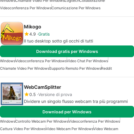
Windows
Chiamate Video Per Windows
Logitech
Collaborazione
Videoconferenza Per Windows
Comunicazione Per Windows
Mikogo
4.9
Gratis
Il tuo desktop sotto gli occhi di tutti
Download gratis per Windows
Windows
Videoconferenza Per Windows
Video Chat Per Windows
Chiamate Video Per Windows
Supporto Remoto Per Windows
Reddit
WebCamSplitter
0.5
Versione di prova
Dividere un singolo flusso webcam tra più programmi
Download per Windows
Windows
Controllo Webcam Per Windows
Videoconferenza Per Windows
Cattura Video Per Windows
Video Webcam Per Windows
Video Webcam