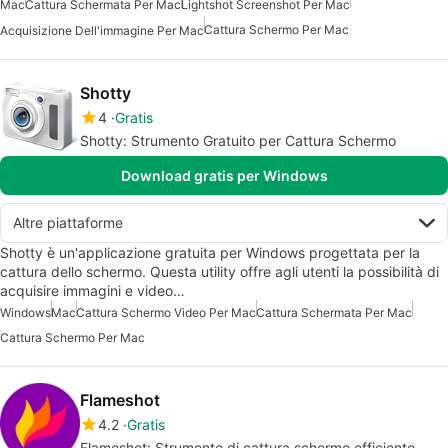
Mac
Cattura Schermata Per Mac
Lightshot Screenshot Per Mac
Cattura Schermo Per Mac
Acquisizione Dell'immagine Per Mac
Shotty
4
Gratis
Shotty: Strumento Gratuito per Cattura Schermo
Download gratis per Windows
Altre piattaforme
Shotty è un'applicazione gratuita per Windows progettata per la
cattura dello schermo. Questa utility offre agli utenti la possibilità di
acquisire immagini e video…
Windows
Mac
Cattura Schermo Video Per Mac
Cattura Schermata Per Mac
Cattura Schermo Per Mac
Flameshot
4.2
Gratis
Flameshot: Strumento di cattura schermo efficiente