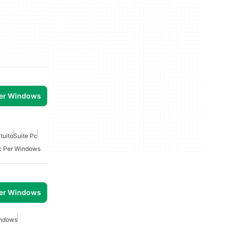
per Windows
tuito
Suite Pc
c Per Windows
per Windows
indows