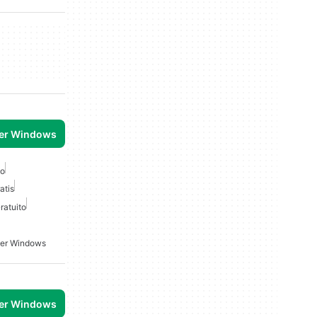
per Windows
no
atis
ratuito
Per Windows
per Windows