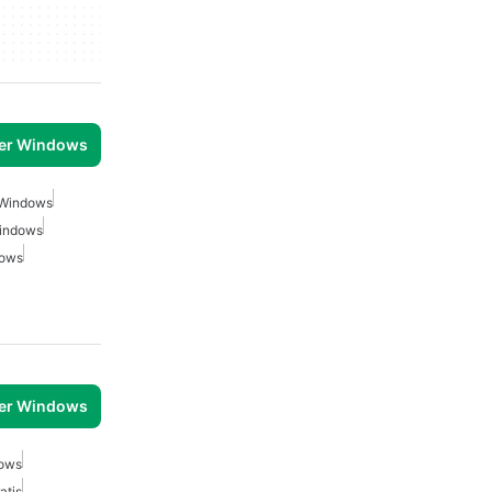
per Windows
r Windows
Windows
dows
per Windows
dows
atis