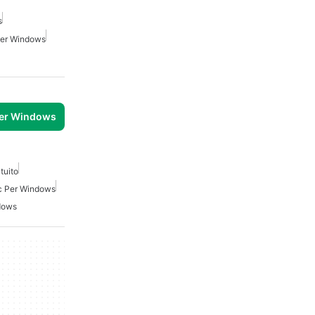
s
Per Windows
per Windows
tuito
c Per Windows
dows