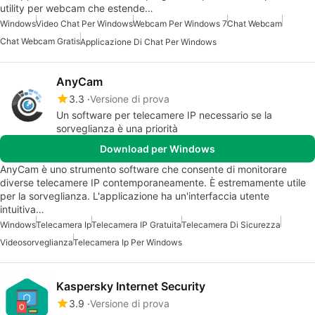
utility per webcam che estende…
Windows
Video Chat Per Windows
Webcam Per Windows 7
Chat Webcam
Chat Webcam Gratis
Applicazione Di Chat Per Windows
AnyCam
3.3
Versione di prova
Un software per telecamere IP necessario se la
sorveglianza è una priorità
Download per Windows
AnyCam è uno strumento software che consente di monitorare
diverse telecamere IP contemporaneamente. È estremamente utile
per la sorveglianza. L'applicazione ha un'interfaccia utente
intuitiva…
Windows
Telecamera Ip
Telecamera IP Gratuita
Telecamera Di Sicurezza
Videosorveglianza
Telecamera Ip Per Windows
Kaspersky Internet Security
3.9
Versione di prova