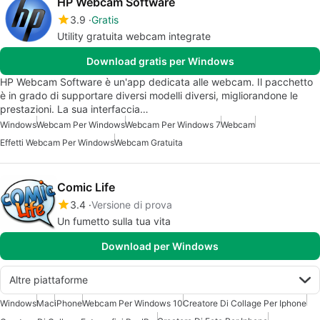
HP Webcam Software
3.9
Gratis
Utility gratuita webcam integrate
Download gratis per Windows
HP Webcam Software è un'app dedicata alle webcam. Il pacchetto
è in grado di supportare diversi modelli diversi, migliorandone le
prestazioni. La sua interfaccia…
Windows
Webcam Per Windows
Webcam Per Windows 7
Webcam
Effetti Webcam Per Windows
Webcam Gratuita
Comic Life
3.4
Versione di prova
Un fumetto sulla tua vita
Download per Windows
Altre piattaforme
Windows
Mac
iPhone
Webcam Per Windows 10
Creatore Di Collage Per Iphone