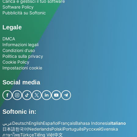
Carica e gestisci il tuo software
Software Policy
Pubblicità su Softonic
Legale
DMCA
Informazioni legali
Condizioni d’uso
Politica sulla privacy
Cookie Policy
Impostazioni cookie
Social media
Softonic in:
عربي
Deutsch
English
Español
Français
Bahasa Indonesia
Italiano
日本語
한국어
Nederlands
Polski
Português
Русский
Svenska
ภาษาไทย
Türkçe
Tiếng Việt
中文