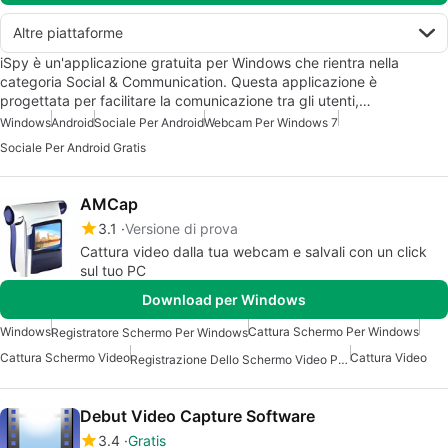
Altre piattaforme
iSpy è un'applicazione gratuita per Windows che rientra nella
categoria Social & Communication. Questa applicazione è
progettata per facilitare la comunicazione tra gli utenti,…
Windows
Android
Sociale Per Android
Webcam Per Windows 7
Sociale Per Android Gratis
AMCap
3.1
Versione di prova
Cattura video dalla tua webcam e salvali con un click
sul tuo PC
Download per Windows
Windows
Cattura Schermo Per Windows
Registratore Schermo Per Windows
Cattura Schermo Video
Cattura Video
Registrazione Dello Schermo Video Per Windows
Debut Video Capture Software
3.4
Gratis