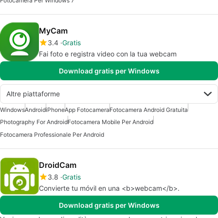
Fotocamera Per Windows 7
MyCam
3.4
Gratis
Fai foto e registra video con la tua webcam
Download gratis per Windows
Altre piattaforme
Windows
Android
iPhone
App Fotocamera
Fotocamera Android Gratuita
Photography For Android
Fotocamera Mobile Per Android
Fotocamera Professionale Per Android
DroidCam
3.8
Gratis
Convierte tu móvil en una <b>webcam</b>.
Download gratis per Windows