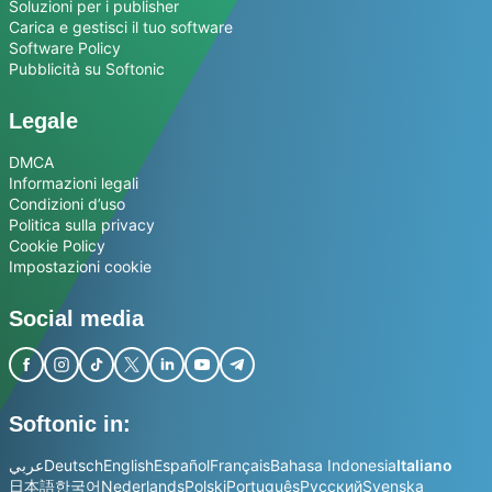
Soluzioni per i publisher
Carica e gestisci il tuo software
Software Policy
Pubblicità su Softonic
Legale
DMCA
Informazioni legali
Condizioni d’uso
Politica sulla privacy
Cookie Policy
Impostazioni cookie
Social media
Softonic in:
عربي
Deutsch
English
Español
Français
Bahasa Indonesia
Italiano
日本語
한국어
Nederlands
Polski
Português
Русский
Svenska