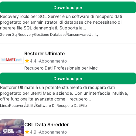
Download per
RecoveryTools per SQL Server è un software di recupero dati
progettato per amministratori di database che necessitano di
riparare file SQL danneggiati. Supporta la…
Server Sql
Recovery
Gestione Database
Ransomware
Utility
Restorer Ultimate
4.4
Abbonamento
Recupero Dati Professionale per Mac
Download per
Restorer Ultimate è un potente strumento di recupero dati
progettato per utenti Mac e aziende. Con un'interfaccia intuitiva,
offre funzionalità avanzate come il recupero…
Linux
Recovery
Utility
Software Di Recupero Dati
File
CBL Data Shredder
4.9
Abbonamento