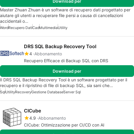
Download per
Master Zhuan Zhuan è un software di recupero dati progettato per
aiutare gli utenti a recuperare file persi a causa di cancellazioni
accidentali o…
Word
Recupero Dati
Cad
Multimedia
Utility
DRS SQL Backup Recovery Tool
4
Abbonamento
Recupero Efficace di Backup SQL con DRS
Download per
Il DRS SQL Backup Recovery Tool è un software progettato per il
recupero e il ripristino di file di backup SQL, sia sani che…
Sql
Utility
Recovery
Gestione Database
Server Sql
CICube
4.9
Abbonamento
CICube: Ottimizzazione per CI/CD con AI