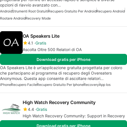
opzioni di riavvio avanzato con…
Android
Strumenti Root Gratuiti
Recupero Gratuito Per Android
Recupero Android
Rootare Android
Recovery Mode
OA Speakers Lite
4.1
Gratis
Ascolta Oltre 500 Relatori di OA
Download gratis per iPhone
OA Speakers Lite è un'applicazione gratuita progettata per coloro
che partecipano al programma di recupero degli Overeaters
Anonymous. Questa app consente di ascoltare relatori…
iPhone
Recupero Facile
Recupero Gratuito Per Iphone
Recovery
App Ios
High Watch Recovery Community
4.4
Gratis
High Watch Recovery Community: Support in Recovery
Download gratis per iPhone