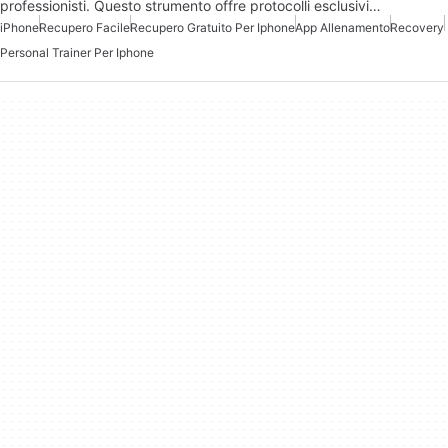
professionisti. Questo strumento offre protocolli esclusivi…
iPhone
Recupero Facile
Recupero Gratuito Per Iphone
App Allenamento
Recovery
Personal Trainer Per Iphone