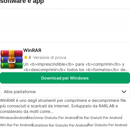
software e app
WinRAR
4
Versione di prova
Un <b>imprescindible</b> para <b>comprimir</b> y
<b>descomprimir</b> todos los <b>formatos</b> de
<b>archivos</b>.
Download per Windows
Altre piattaforme
WinRAR è uno degli strumenti per comprimere e decomprimere file
più conosciuti e scaricati da Internet. Sviluppato da RARLAB e
considerato da molti come…
Windows
Android
Mac
Unrar Gratuito Per Android
File Rar Gratuiti Per Android
Win Rar Per Android
Rar Gratuito Per Android
Estrattore Rar Gratuito Per Android