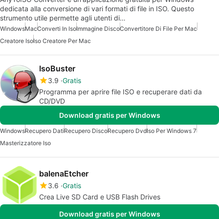
dedicata alla conversione di vari formati di file in ISO. Questo
strumento utile permette agli utenti di…
Windows
Mac
Converti In Iso
Immagine Disco
Convertitore Di File Per Mac
Creatore Iso
Iso Creatore Per Mac
IsoBuster
3.9
Gratis
Programma per aprire file ISO e recuperare dati da
CD/DVD
Download gratis per Windows
Windows
Recupero Dati
Recupero Disco
Recupero Dvd
Iso Per Windows 7
Masterizzatore Iso
balenaEtcher
3.6
Gratis
Crea Live SD Card e USB Flash Drives
Download gratis per Windows